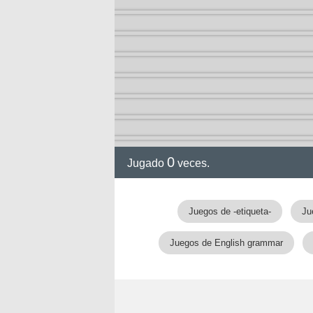
0
Jugado
veces.
Juegos de -etiqueta-
Ju
nan
Juegos de English grammar