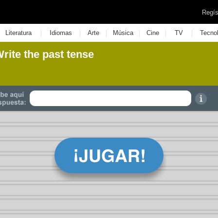
Regís
|
|
|
|
|
|
Literatura
Idiomas
Arte
Música
Cine
TV
Tecno
Write the past tense