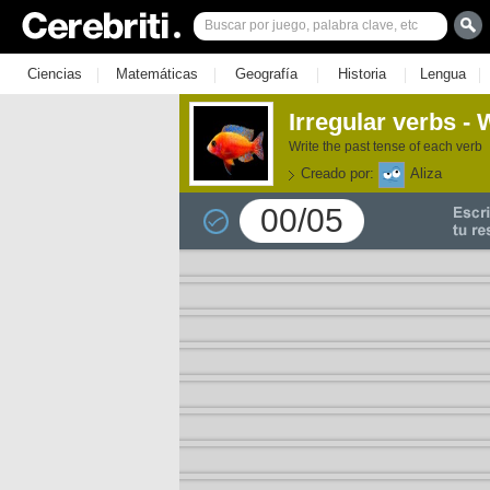
|
|
|
|
|
Ciencias
Matemáticas
Geografía
Historia
Lengua
Irregular verbs - 
Write the past tense of each verb
Creado por:
Aliza
00/05