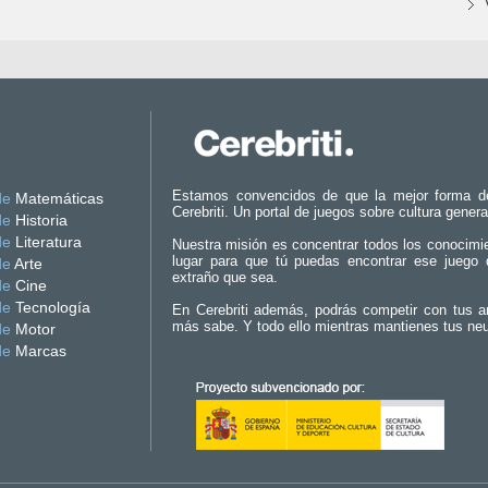
Estamos convencidos de que la mejor forma d
de
Matemáticas
Cerebriti. Un portal de juegos sobre cultura genera
de
Historia
de
Literatura
Nuestra misión es concentrar todos los conocimi
lugar para que tú puedas encontrar ese juego 
de
Arte
extraño que sea.
de
Cine
de
Tecnología
En Cerebriti además, podrás competir con tus a
más sabe. Y todo ello mientras mantienes tus ne
de
Motor
de
Marcas