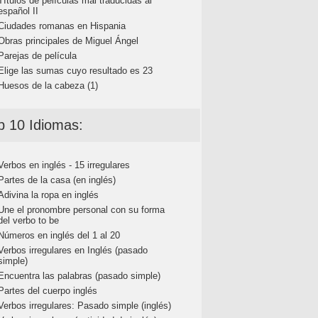
Títulos de películas mal traducidas al
español II
Ciudades romanas en Hispania
Obras principales de Miguel Ángel
Parejas de película
Elige las sumas cuyo resultado es 23
Huesos de la cabeza (1)
p 10 Idiomas:
Verbos en inglés - 15 irregulares
Partes de la casa (en inglés)
Adivina la ropa en inglés
Une el pronombre personal con su forma
del verbo to be
Números en inglés del 1 al 20
Verbos irregulares en Inglés (pasado
simple)
Encuentra las palabras (pasado simple)
Partes del cuerpo inglés
Verbos irregulares: Pasado simple (inglés)