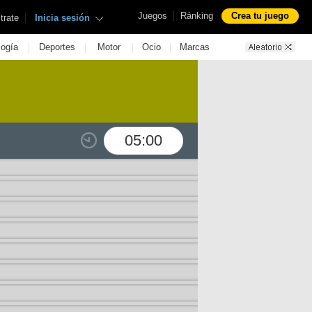
|
Juegos
Ránking
Crea tu juego
|
trate
Inicia sesión
|
|
|
|
logía
Deportes
Motor
Ocio
Marcas
05:00