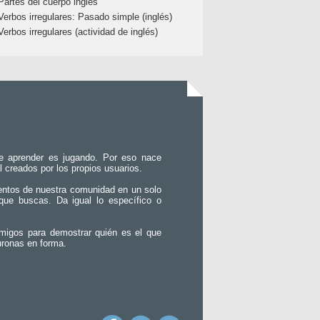
Partes del cuerpo inglés
Verbos irregulares: Pasado simple (inglés)
Verbos irregulares (actividad de inglés)
e aprender es jugando. Por eso nace
l creados por los propios usuarios.
entos de nuestra comunidad en un solo
que buscas. Da igual lo específico o
migos para demostrar quién es el que
uronas en forma.