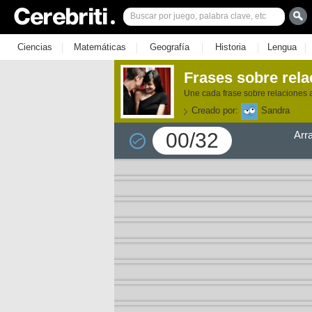
|
|
|
|
|
Ciencias
Matemáticas
Geografía
Historia
Lengua
Frases sobre rel
Une cada frase sobre relaciones 
Creado por:
Sandra
00/32
Arr