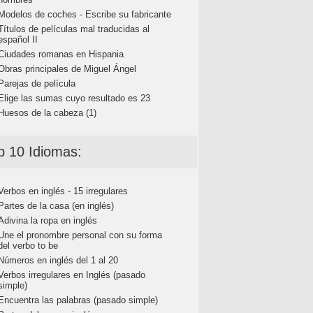
Modelos de coches - Escribe su fabricante
Títulos de películas mal traducidas al
español II
Ciudades romanas en Hispania
Obras principales de Miguel Ángel
Parejas de película
Elige las sumas cuyo resultado es 23
Huesos de la cabeza (1)
p 10 Idiomas:
Verbos en inglés - 15 irregulares
Partes de la casa (en inglés)
Adivina la ropa en inglés
Une el pronombre personal con su forma
del verbo to be
Números en inglés del 1 al 20
Verbos irregulares en Inglés (pasado
simple)
Encuentra las palabras (pasado simple)