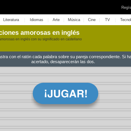
Regís
|
|
|
|
|
|
Literatura
Idiomas
Arte
Música
Cine
TV
Tecno
aciones amorosas en inglés
amorosas en inglés con su significado en castellano
astra con el ratón cada palabra sobre su pareja correspondiente. Si h
acertado, desaparecerán las dos.