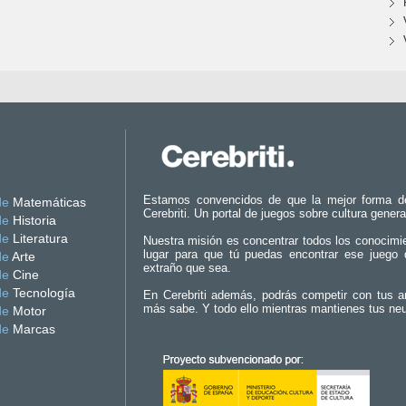
Estamos convencidos de que la mejor forma d
de
Matemáticas
Cerebriti. Un portal de juegos sobre cultura genera
de
Historia
de
Literatura
Nuestra misión es concentrar todos los conocimi
lugar para que tú puedas encontrar ese juego 
de
Arte
extraño que sea.
de
Cine
de
Tecnología
En Cerebriti además, podrás competir con tus a
más sabe. Y todo ello mientras mantienes tus ne
de
Motor
de
Marcas