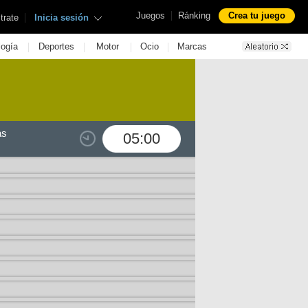
|
Juegos
Ránking
Crea tu juego
|
trate
Inicia sesión
|
|
|
|
logía
Deportes
Motor
Ocio
Marcas
as
05:00