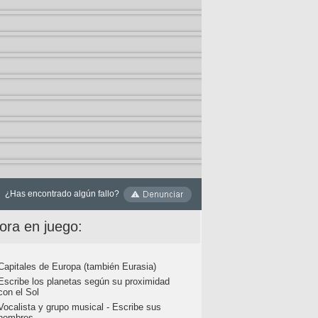
¿Has encontrado algún fallo?
ora en juego:
Capitales de Europa (también Eurasia)
Escribe los planetas según su proximidad
con el Sol
Vocalista y grupo musical - Escribe sus
nombres