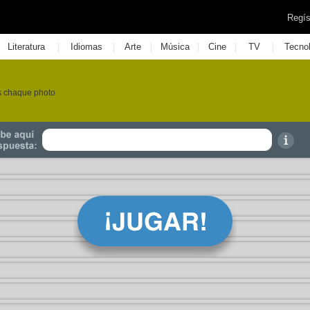
Regís
|
|
|
|
|
|
Literatura
Idiomas
Arte
Música
Cine
TV
Tecno
us chaque photo