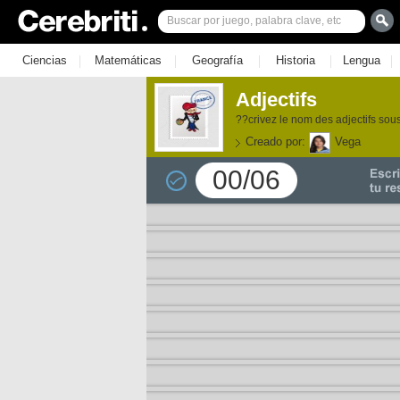
|
|
|
|
|
Ciencias
Matemáticas
Geografía
Historia
Lengua
Adjectifs
??crivez le nom des adjectifs so
Creado por:
Vega
00/06