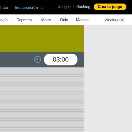
|
Juegos
Ránking
Crea tu juego
|
trate
Inicia sesión
|
|
|
|
logía
Deportes
Motor
Ocio
Marcas
03:00