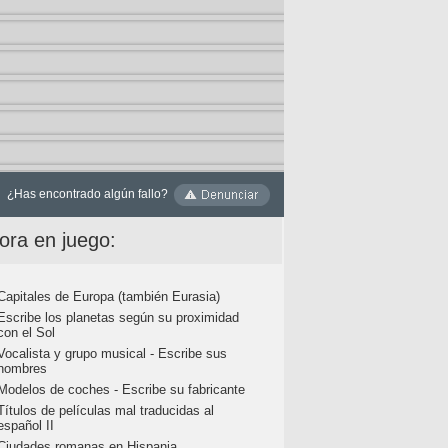
¿Has encontrado algún fallo?
ora en juego:
Capitales de Europa (también Eurasia)
Escribe los planetas según su proximidad
con el Sol
Vocalista y grupo musical - Escribe sus
nombres
Modelos de coches - Escribe su fabricante
Títulos de películas mal traducidas al
español II
Ciudades romanas en Hispania