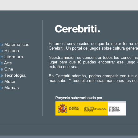
Estamos convencidos de que la mejor forma d
de
Matemáticas
Cerebriti. Un portal de juegos sobre cultura genera
de
Historia
de
Literatura
Nuestra misión es concentrar todos los conocimi
lugar para que tú puedas encontrar ese juego 
de
Arte
extraño que sea.
de
Cine
de
Tecnología
En Cerebriti además, podrás competir con tus a
más sabe. Y todo ello mientras mantienes tus ne
de
Motor
de
Marcas