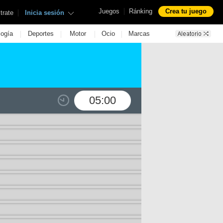
|
Juegos
Ránking
Crea tu juego
|
trate
Inicia sesión
|
|
|
|
logía
Deportes
Motor
Ocio
Marcas
05:00