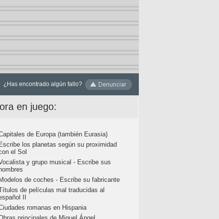
¿Has encontrado algún fallo?
ora en juego:
Capitales de Europa (también Eurasia)
Escribe los planetas según su proximidad
con el Sol
Vocalista y grupo musical - Escribe sus
nombres
Modelos de coches - Escribe su fabricante
Títulos de películas mal traducidas al
español II
Ciudades romanas en Hispania
Obras principales de Miguel Ángel