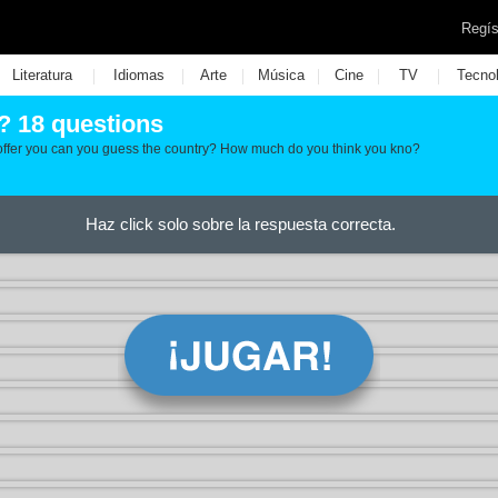
Regís
|
|
|
|
|
|
Literatura
Idiomas
Arte
Música
Cine
TV
Tecno
t? 18 questions
 offer you can you guess the country? How much do you think you kno?
Haz click solo sobre la respuesta correcta.