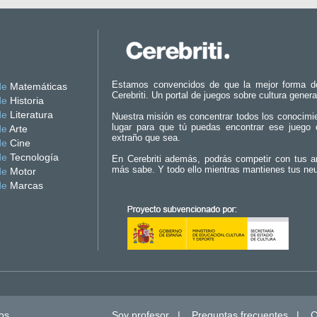
Estamos convencidos de que la mejor forma d
de
Matemáticas
Cerebriti. Un portal de juegos sobre cultura genera
de
Historia
de
Literatura
Nuestra misión es concentrar todos los conocimi
lugar para que tú puedas encontrar ese juego 
de
Arte
extraño que sea.
de
Cine
de
Tecnología
En Cerebriti además, podrás competir con tus a
más sabe. Y todo ello mientras mantienes tus ne
de
Motor
de
Marcas
os.
Soy profesor
|
Preguntas frecuentes
|
C