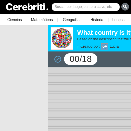
|
|
|
|
|
Ciencias
Matemáticas
Geografía
Historia
Lengua
What country is i
Based on the description that we
Creado por:
Lucia
00/18