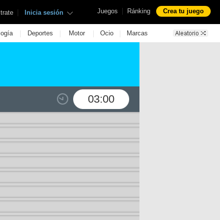
|
Juegos
Ránking
Crea tu juego
|
trate
Inicia sesión
|
|
|
|
logía
Deportes
Motor
Ocio
Marcas
03:00