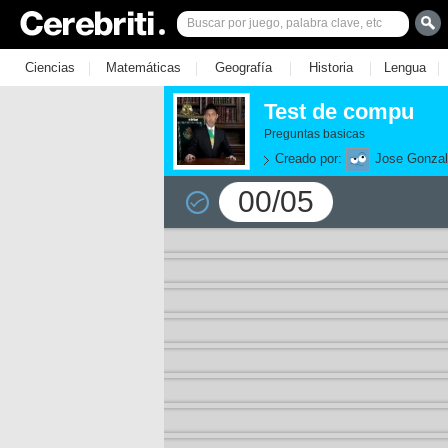
|
|
|
|
|
Ciencias
Matemáticas
Geografía
Historia
Lengua
Test de compu
Preguntas basicas
Creado por:
Jose Gonza
00/05