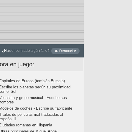
¿Has encontrado algún fallo?
ora en juego:
Capitales de Europa (también Eurasia)
Escribe los planetas según su proximidad
con el Sol
Vocalista y grupo musical - Escribe sus
nombres
Modelos de coches - Escribe su fabricante
Títulos de películas mal traducidas al
español II
Ciudades romanas en Hispania
Obras principales de Miguel Ángel