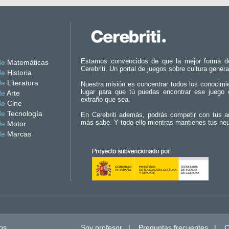
Estamos convencidos de que la mejor forma d
de
Matemáticas
Cerebriti. Un portal de juegos sobre cultura genera
de
Historia
de
Literatura
Nuestra misión es concentrar todos los conocimi
lugar para que tú puedas encontrar ese juego 
de
Arte
extraño que sea.
de
Cine
de
Tecnología
En Cerebriti además, podrás competir con tus a
más sabe. Y todo ello mientras mantienes tus ne
de
Motor
de
Marcas
os.
Soy profesor
|
Preguntas frecuentes
|
C