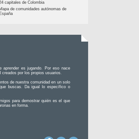
24 capitales de Colombia
Mapa de comunidades autónomas de
España
e aprender es jugando. Por eso nace
l creados por los propios usuarios.
entos de nuestra comunidad en un solo
que buscas. Da igual lo específico o
migos para demostrar quién es el que
uronas en forma.