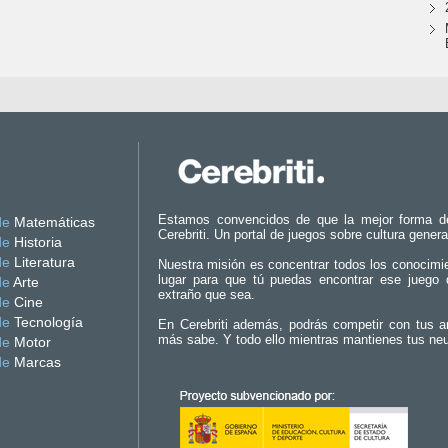
Estamos convencidos de que la mejor forma d
de
Matemáticas
Cerebriti. Un portal de juegos sobre cultura genera
de
Historia
de
Literatura
Nuestra misión es concentrar todos los conocimi
lugar para que tú puedas encontrar ese juego 
de
Arte
extraño que sea.
de
Cine
de
Tecnología
En Cerebriti además, podrás competir con tus a
más sabe. Y todo ello mientras mantienes tus ne
de
Motor
de
Marcas