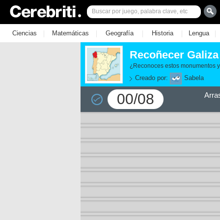
|
|
|
|
|
Ciencias
Matemáticas
Geografía
Historia
Lengua
Recoñecer Galiza
¿Reconoces estos monumentos y 
Creado por:
Sabela
00/08
Arra