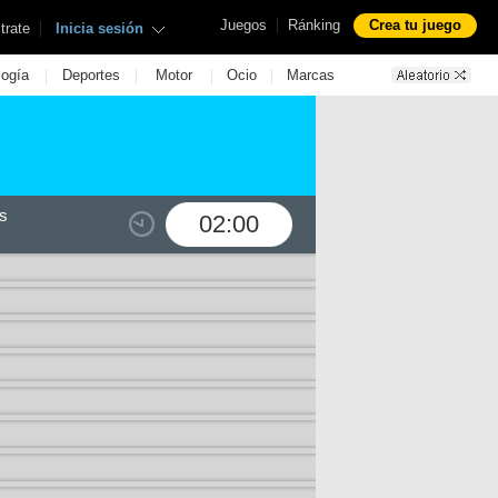
|
Juegos
Ránking
Crea tu juego
|
trate
Inicia sesión
|
|
|
|
logía
Deportes
Motor
Ocio
Marcas
s
02:00