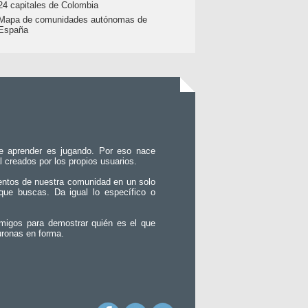
24 capitales de Colombia
Mapa de comunidades autónomas de
España
e aprender es jugando. Por eso nace
l creados por los propios usuarios.
entos de nuestra comunidad en un solo
que buscas. Da igual lo específico o
migos para demostrar quién es el que
uronas en forma.