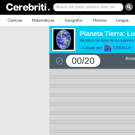
|
|
|
|
|
Ciencias
Matemáticas
Geografía
Historia
Lengua
Planeta Tierra: Lu
Identifica las fotos de los lugares
Creado por:
CABALLA
00/20
Arra