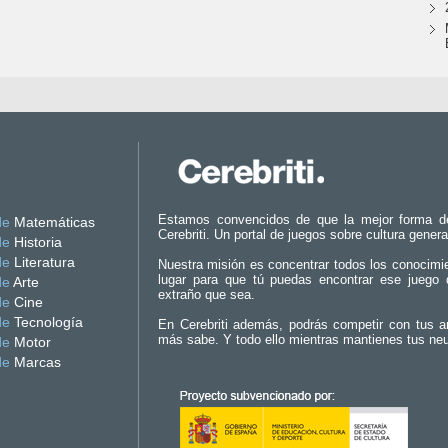
Estamos convencidos de que la mejor forma d
de
Matemáticas
Cerebriti. Un portal de juegos sobre cultura genera
de
Historia
de
Literatura
Nuestra misión es concentrar todos los conocimi
lugar para que tú puedas encontrar ese juego 
de
Arte
extraño que sea.
de
Cine
de
Tecnología
En Cerebriti además, podrás competir con tus a
más sabe. Y todo ello mientras mantienes tus ne
de
Motor
de
Marcas