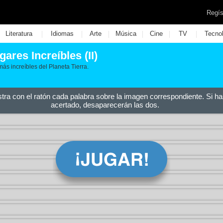
Regís
|
|
|
|
|
|
Literatura
Idiomas
Arte
Música
Cine
TV
Tecno
gares Increíbles (II)
 más increíbles del Planeta Tierra.
stra con el ratón cada palabra sobre la imagen correspondiente. Si ha
acertado, desaparecerán las dos.