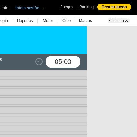
|
Juegos
Ránking
Crea tu juego
|
trate
Inicia sesión
|
|
|
|
logía
Deportes
Motor
Ocio
Marcas
s
05:00