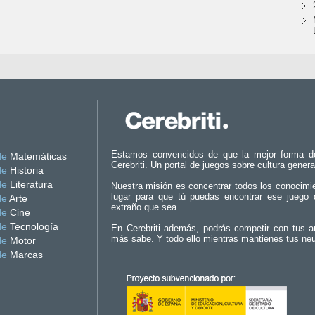
Estamos convencidos de que la mejor forma d
de
Matemáticas
Cerebriti. Un portal de juegos sobre cultura genera
de
Historia
de
Literatura
Nuestra misión es concentrar todos los conocimi
lugar para que tú puedas encontrar ese juego 
de
Arte
extraño que sea.
de
Cine
de
Tecnología
En Cerebriti además, podrás competir con tus a
más sabe. Y todo ello mientras mantienes tus ne
de
Motor
de
Marcas