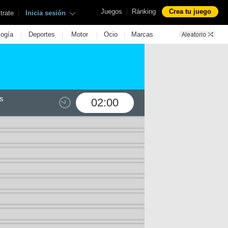
|
Juegos
Ránking
Crea tu juego
|
trate
Inicia sesión
|
|
|
|
logía
Deportes
Motor
Ocio
Marcas
s
02:00