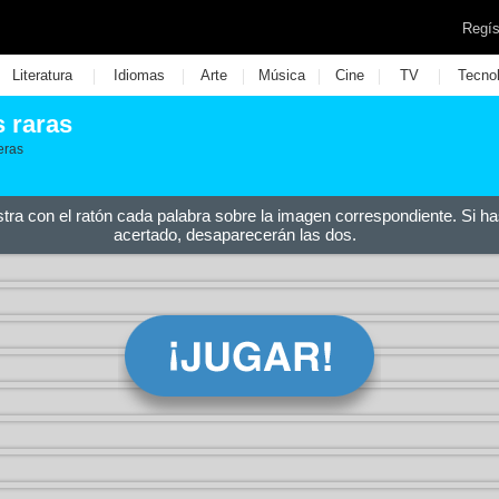
Regís
|
|
|
|
|
|
Literatura
Idiomas
Arte
Música
Cine
TV
Tecno
s raras
eras
stra con el ratón cada palabra sobre la imagen correspondiente. Si ha
acertado, desaparecerán las dos.