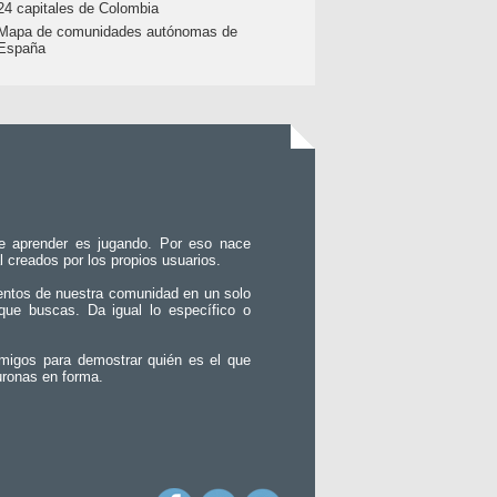
24 capitales de Colombia
Mapa de comunidades autónomas de
España
e aprender es jugando. Por eso nace
l creados por los propios usuarios.
entos de nuestra comunidad en un solo
que buscas. Da igual lo específico o
migos para demostrar quién es el que
uronas en forma.