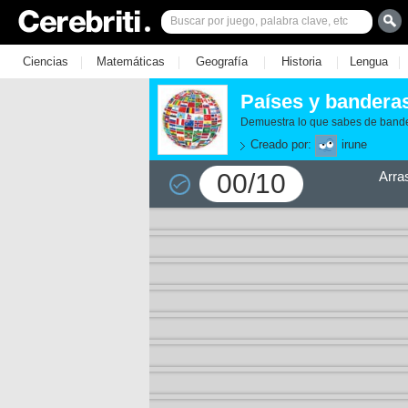
|
|
|
|
|
Ciencias
Matemáticas
Geografía
Historia
Lengua
Países y bandera
Demuestra lo que sabes de band
Creado por:
irune
00/10
Arra