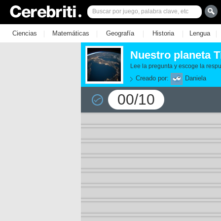
|
|
|
|
|
Ciencias
Matemáticas
Geografía
Historia
Lengua
Nuestro planeta T
Lee la pregunta y escoge la respu
Creado por:
Daniela
00/10