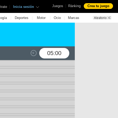
|
Juegos
Ránking
Crea tu juego
|
trate
Inicia sesión
|
|
|
|
logía
Deportes
Motor
Ocio
Marcas
05:00