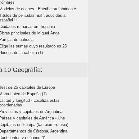
nombres
Modelos de coches - Escribe su fabricante
Títulos de películas mal traducidas al
español II
Ciudades romanas en Hispania
Obras principales de Miguel Ángel
Parejas de película
Elige las sumas cuyo resultado es 23
Huesos de la cabeza (1)
p 10 Geografía:
Test de 25 capitales de Europa
Mapa físico de España (1)
Latitud y longitud - Localiza estas
coordenadas
Provincias y capitales de Argentina
Países y capitales de América - Une
Capitales de Europa (también Eurasia)
Departamentos de Córdoba, Argentina
Continentes y océanos (I)