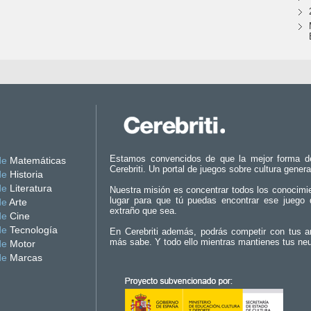
Estamos convencidos de que la mejor forma d
de
Matemáticas
Cerebriti. Un portal de juegos sobre cultura genera
de
Historia
de
Literatura
Nuestra misión es concentrar todos los conocimi
lugar para que tú puedas encontrar ese juego 
de
Arte
extraño que sea.
de
Cine
de
Tecnología
En Cerebriti además, podrás competir con tus a
más sabe. Y todo ello mientras mantienes tus ne
de
Motor
de
Marcas