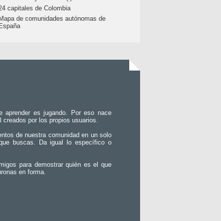
24 capitales de Colombia
Mapa de comunidades autónomas de
España
e aprender es jugando. Por eso nace
l creados por los propios usuarios.
entos de nuestra comunidad en un solo
que buscas. Da igual lo específico o
migos para demostrar quién es el que
uronas en forma.