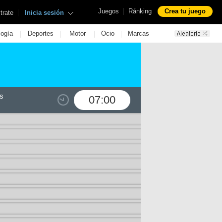
|
Juegos
Ránking
Crea tu juego
|
trate
Inicia sesión
|
|
|
|
logía
Deportes
Motor
Ocio
Marcas
s
07:00