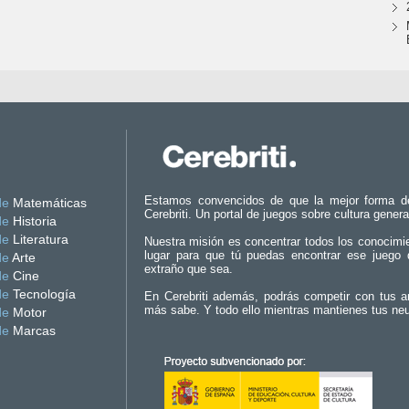
Estamos convencidos de que la mejor forma d
de
Matemáticas
Cerebriti. Un portal de juegos sobre cultura genera
de
Historia
de
Literatura
Nuestra misión es concentrar todos los conocimi
lugar para que tú puedas encontrar ese juego 
de
Arte
extraño que sea.
de
Cine
de
Tecnología
En Cerebriti además, podrás competir con tus a
más sabe. Y todo ello mientras mantienes tus ne
de
Motor
de
Marcas