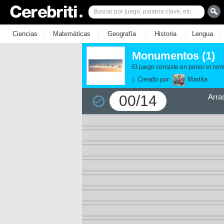
|
|
|
|
|
Ciencias
Matemáticas
Geografía
Historia
Lengua
Monumentos (1)
El juego consiste en poner el no
Creado por:
Martita
00/14
Arra