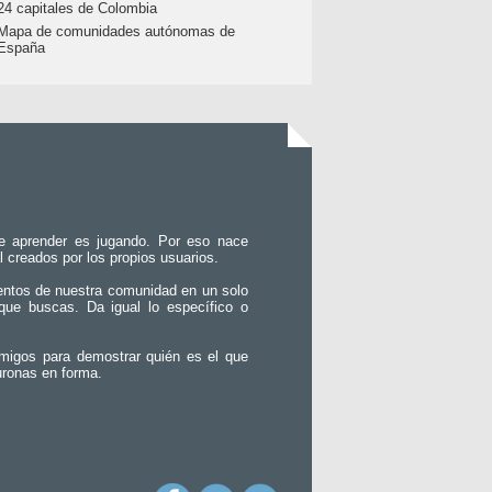
24 capitales de Colombia
Mapa de comunidades autónomas de
España
e aprender es jugando. Por eso nace
l creados por los propios usuarios.
entos de nuestra comunidad en un solo
que buscas. Da igual lo específico o
migos para demostrar quién es el que
uronas en forma.