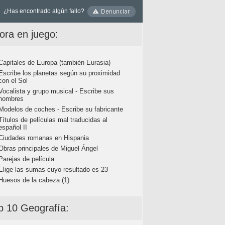
¿Has encontrado algún fallo?
ora en juego:
Capitales de Europa (también Eurasia)
Escribe los planetas según su proximidad
con el Sol
Vocalista y grupo musical - Escribe sus
nombres
Modelos de coches - Escribe su fabricante
Títulos de películas mal traducidas al
español II
Ciudades romanas en Hispania
Obras principales de Miguel Ángel
Parejas de película
Elige las sumas cuyo resultado es 23
Huesos de la cabeza (1)
p 10 Geografía: