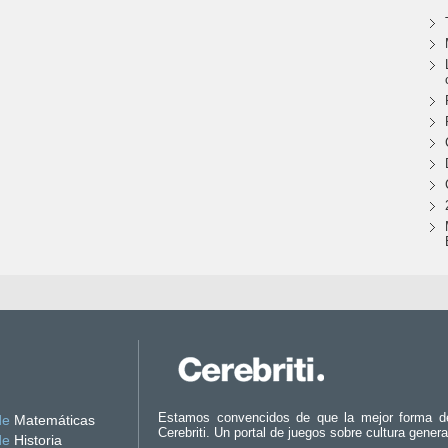
Estamos convencidos de que la mejor forma d
de
Matemáticas
Cerebriti. Un portal de juegos sobre cultura genera
de
Historia