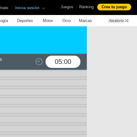
|
Juegos
Ránking
Crea tu juego
|
trate
Inicia sesión
|
|
|
|
logía
Deportes
Motor
Ocio
Marcas
s
05:00