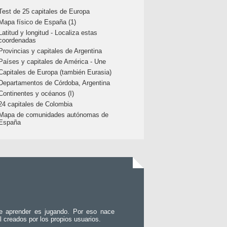
Test de 25 capitales de Europa
Mapa físico de España (1)
Latitud y longitud - Localiza estas
coordenadas
Provincias y capitales de Argentina
Países y capitales de América - Une
Capitales de Europa (también Eurasia)
Departamentos de Córdoba, Argentina
Continentes y océanos (I)
24 capitales de Colombia
Mapa de comunidades autónomas de
España
e aprender es jugando. Por eso nace
l creados por los propios usuarios.