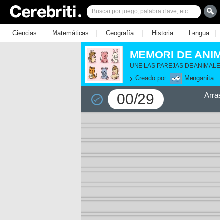
|
|
|
|
|
Ciencias
Matemáticas
Geografía
Historia
Lengua
MEMORI DE ANI
UNE LAS PAREJAS DE ANIMAL
Creado por:
Menganita
00/29
Arra