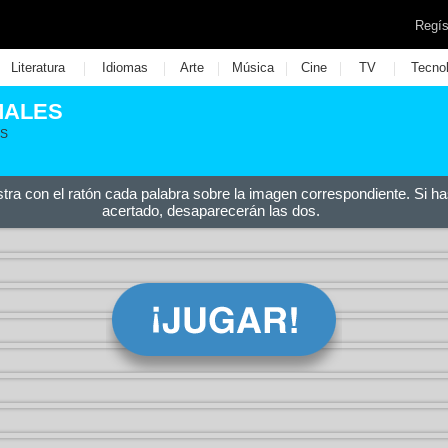
Regís
|
|
|
|
|
|
Literatura
Idiomas
Arte
Música
Cine
TV
Tecno
MALES
ES
stra con el ratón cada palabra sobre la imagen correspondiente. Si ha
acertado, desaparecerán las dos.