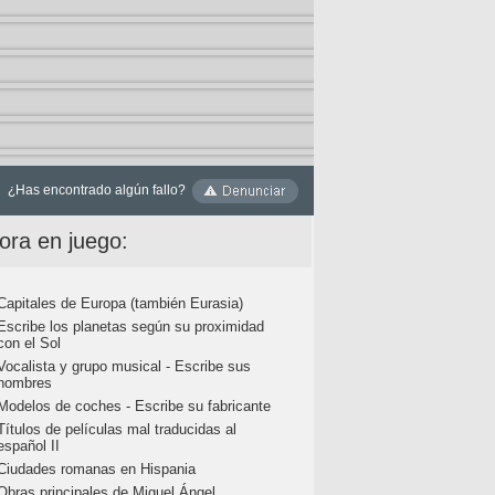
¿Has encontrado algún fallo?
ora en juego:
Capitales de Europa (también Eurasia)
Escribe los planetas según su proximidad
con el Sol
Vocalista y grupo musical - Escribe sus
nombres
Modelos de coches - Escribe su fabricante
Títulos de películas mal traducidas al
español II
Ciudades romanas en Hispania
Obras principales de Miguel Ángel