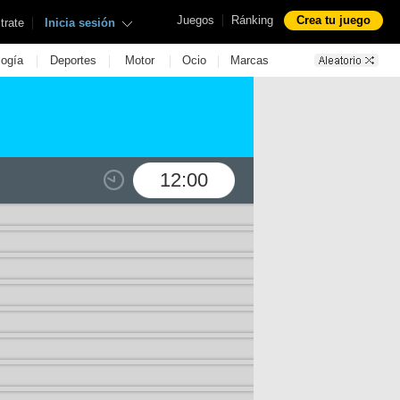
|
Juegos
Ránking
Crea tu juego
|
trate
Inicia sesión
|
|
|
|
logía
Deportes
Motor
Ocio
Marcas
12:00