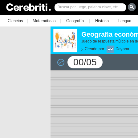
|
|
|
|
|
Ciencias
Matemáticas
Geografía
Historia
Lengua
Geografía económ
Juego de respuesta mùltiple en d
Creado por:
Dayana
00/05