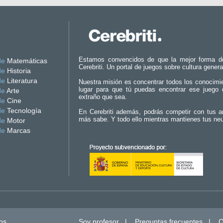
Estamos convencidos de que la mejor forma d
de
Matemáticas
Cerebriti. Un portal de juegos sobre cultura genera
de
Historia
de
Literatura
Nuestra misión es concentrar todos los conocimi
lugar para que tú puedas encontrar ese juego 
de
Arte
extraño que sea.
de
Cine
de
Tecnología
En Cerebriti además, podrás competir con tus a
más sabe. Y todo ello mientras mantienes tus ne
de
Motor
de
Marcas
os.
Soy profesor
|
Preguntas frecuentes
|
C