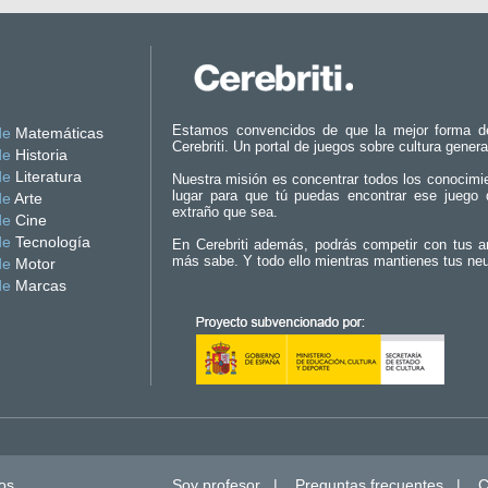
Estamos convencidos de que la mejor forma d
de
Matemáticas
Cerebriti. Un portal de juegos sobre cultura genera
de
Historia
de
Literatura
Nuestra misión es concentrar todos los conocimi
lugar para que tú puedas encontrar ese juego 
de
Arte
extraño que sea.
de
Cine
de
Tecnología
En Cerebriti además, podrás competir con tus a
más sabe. Y todo ello mientras mantienes tus ne
de
Motor
de
Marcas
os.
Soy profesor
|
Preguntas frecuentes
|
C