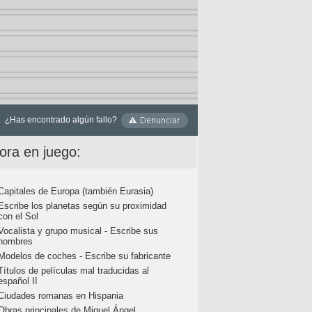
¿Has encontrado algún fallo?
ora en juego:
Capitales de Europa (también Eurasia)
Escribe los planetas según su proximidad
con el Sol
Vocalista y grupo musical - Escribe sus
nombres
Modelos de coches - Escribe su fabricante
Títulos de películas mal traducidas al
español II
Ciudades romanas en Hispania
Obras principales de Miguel Ángel