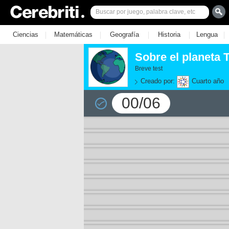
|
|
|
|
|
Ciencias
Matemáticas
Geografía
Historia
Lengua
Sobre el planeta T
Breve test
Creado por:
Cuarto año
00/06