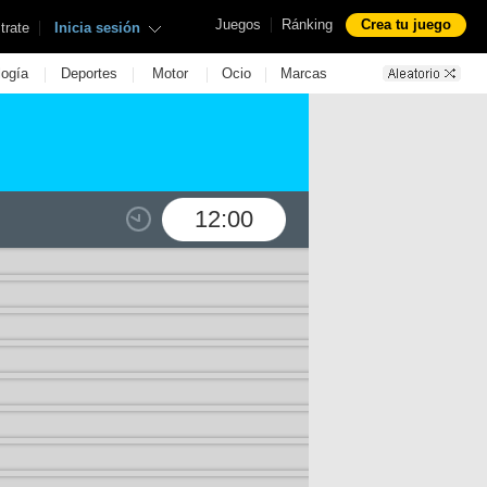
|
Juegos
Ránking
Crea tu juego
|
trate
Inicia sesión
|
|
|
|
logía
Deportes
Motor
Ocio
Marcas
12:00