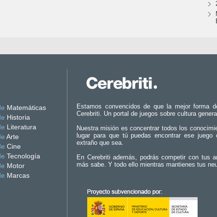
Estamos convencidos de que la mejor forma d
de
Matemáticas
Cerebriti. Un portal de juegos sobre cultura genera
de
Historia
de
Literatura
Nuestra misión es concentrar todos los conocimi
lugar para que tú puedas encontrar ese juego 
de
Arte
extraño que sea.
de
Cine
de
Tecnología
En Cerebriti además, podrás competir con tus a
más sabe. Y todo ello mientras mantienes tus ne
de
Motor
de
Marcas