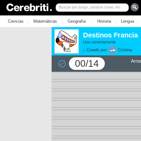
|
|
|
|
|
Ciencias
Matemáticas
Geografía
Historia
Lengua
Destinos Francia
Une correctamente
Creado por:
Cristina
00/14
Arra