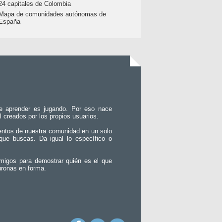
24 capitales de Colombia
Mapa de comunidades autónomas de
España
e aprender es jugando. Por eso nace
l creados por los propios usuarios.
entos de nuestra comunidad en un solo
que buscas. Da igual lo específico o
migos para demostrar quién es el que
uronas en forma.