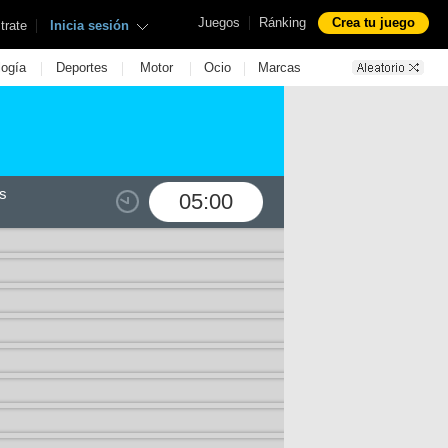
|
Juegos
Ránking
Crea tu juego
|
trate
Inicia sesión
|
|
|
|
logía
Deportes
Motor
Ocio
Marcas
s
05:00