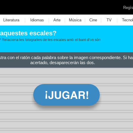
Regís
|
|
|
|
|
|
Literatura
Idiomas
Arte
Música
Cine
TV
Tecno
 aquestes escales?
Relaciona les fotografies de les escales amb el barri d'on són
stra con el ratón cada palabra sobre la imagen correspondiente. Si ha
acertado, desaparecerán las dos.