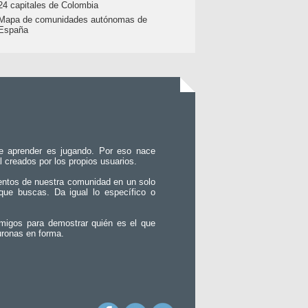
24 capitales de Colombia
Mapa de comunidades autónomas de
España
e aprender es jugando. Por eso nace
l creados por los propios usuarios.
entos de nuestra comunidad en un solo
que buscas. Da igual lo específico o
migos para demostrar quién es el que
uronas en forma.