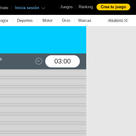
|
Juegos
Ránking
Crea tu juego
|
trate
Inicia sesión
|
|
|
|
logía
Deportes
Motor
Ocio
Marcas
s
03:00