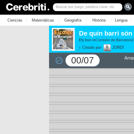
|
|
|
|
|
Ciencias
Matemáticas
Geografía
Historia
Lengua
De quin barri són
Ets bon reCorredor de Barcelona? 
Creado por:
JORDI
00/07
Arra