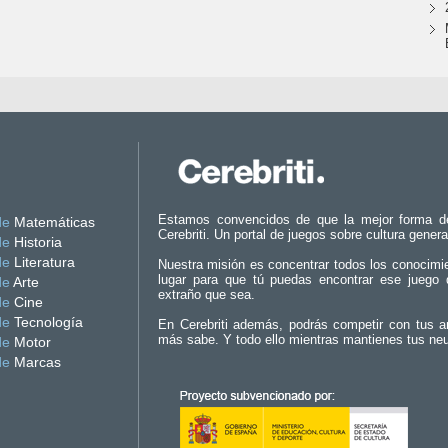
Estamos convencidos de que la mejor forma d
de
Matemáticas
Cerebriti. Un portal de juegos sobre cultura genera
de
Historia
de
Literatura
Nuestra misión es concentrar todos los conocimi
lugar para que tú puedas encontrar ese juego 
de
Arte
extraño que sea.
de
Cine
de
Tecnología
En Cerebriti además, podrás competir con tus a
más sabe. Y todo ello mientras mantienes tus ne
de
Motor
de
Marcas