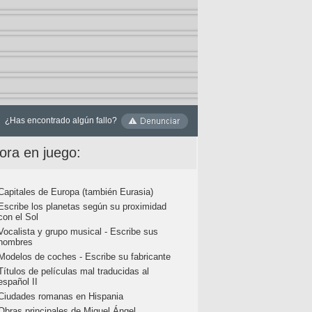
¿Has encontrado algún fallo?
ora en juego:
Capitales de Europa (también Eurasia)
Escribe los planetas según su proximidad
con el Sol
Vocalista y grupo musical - Escribe sus
nombres
Modelos de coches - Escribe su fabricante
Títulos de películas mal traducidas al
español II
Ciudades romanas en Hispania
Obras principales de Miguel Ángel