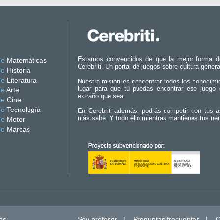
Estamos convencidos de que la mejor forma d
de
Matemáticas
Cerebriti. Un portal de juegos sobre cultura genera
de
Historia
de
Literatura
Nuestra misión es concentrar todos los conocimi
lugar para que tú puedas encontrar ese juego 
de
Arte
extraño que sea.
de
Cine
de
Tecnología
En Cerebriti además, podrás competir con tus a
más sabe. Y todo ello mientras mantienes tus ne
de
Motor
de
Marcas
os.
Soy profesor
|
Preguntas frecuentes
|
C