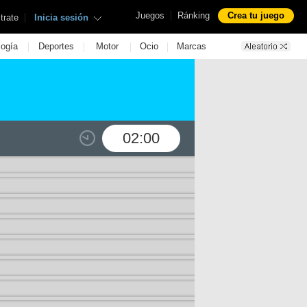
|
Juegos
Ránking
Crea tu juego
|
trate
Inicia sesión
|
|
|
|
logía
Deportes
Motor
Ocio
Marcas
02:00