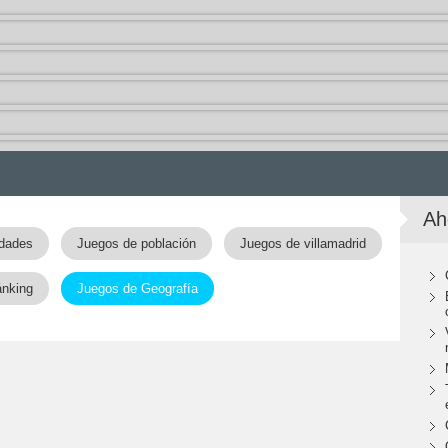
Ah
udades
Juegos de población
Juegos de villamadrid
ánking
Juegos de Geografía