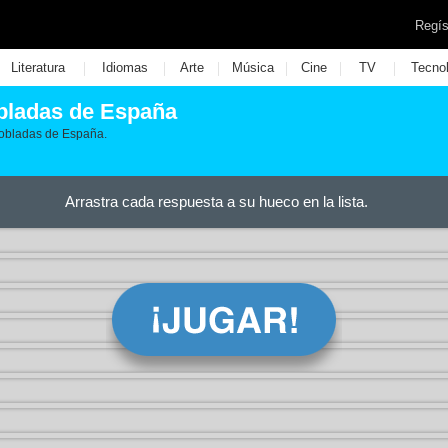
Regís
|
|
|
|
|
|
Literatura
Idiomas
Arte
Música
Cine
TV
Tecno
bladas de España
pobladas de España.
Arrastra cada respuesta a su hueco en la lista.