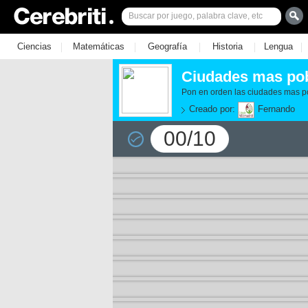
|
|
|
|
|
Ciencias
Matemáticas
Geografía
Historia
Lengua
Ciudades mas po
Pon en orden las ciudades mas 
Creado por:
Fernando
00/10