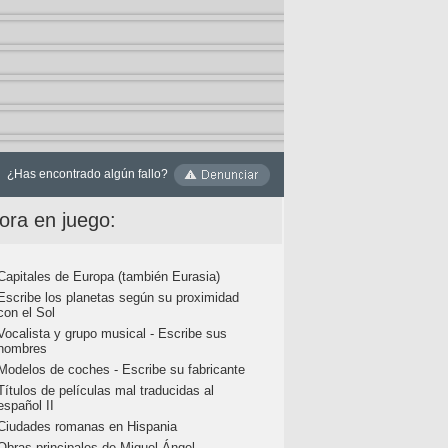
¿Has encontrado algún fallo?
ora en juego:
Capitales de Europa (también Eurasia)
Escribe los planetas según su proximidad
con el Sol
Vocalista y grupo musical - Escribe sus
nombres
Modelos de coches - Escribe su fabricante
Títulos de películas mal traducidas al
español II
Ciudades romanas en Hispania
Obras principales de Miguel Ángel