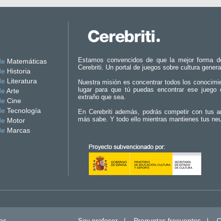
Estamos convencidos de que la mejor forma d
de
Matemáticas
Cerebriti. Un portal de juegos sobre cultura genera
de
Historia
de
Literatura
Nuestra misión es concentrar todos los conocimi
lugar para que tú puedas encontrar ese juego 
de
Arte
extraño que sea.
de
Cine
de
Tecnología
En Cerebriti además, podrás competir con tus a
más sabe. Y todo ello mientras mantienes tus ne
de
Motor
de
Marcas
os.
Soy profesor
|
Preguntas frecuentes
|
C