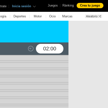
|
Juegos
Ránking
Crea tu juego
|
trate
Inicia sesión
|
|
|
|
logía
Deportes
Motor
Ocio
Marcas
02:00