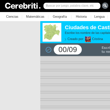
|
|
|
|
|
Ciencias
Matemáticas
Geografía
Historia
Lengua
Ciudades de Casti
Escribe los nombre de las capital
Creado por:
Cristina
00/09