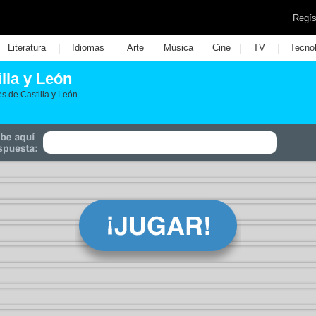
Regís
|
|
|
|
|
|
Literatura
Idiomas
Arte
Música
Cine
TV
Tecno
lla y León
es de Castilla y León