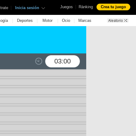
|
Juegos
Ránking
Crea tu juego
|
trate
Inicia sesión
|
|
|
|
logía
Deportes
Motor
Ocio
Marcas
03:00