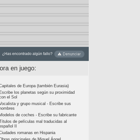
¿Has encontrado algún fallo?
ora en juego:
Capitales de Europa (también Eurasia)
Escribe los planetas según su proximidad
con el Sol
Vocalista y grupo musical - Escribe sus
nombres
Modelos de coches - Escribe su fabricante
Títulos de películas mal traducidas al
español II
Ciudades romanas en Hispania
Obras principales de Miguel Ángel