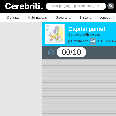
|
|
|
|
|
Ciencias
Matemáticas
Geografía
Historia
Lengua
Capital game!
Care over with the time
Creado por:
ALBERTO5
00/10