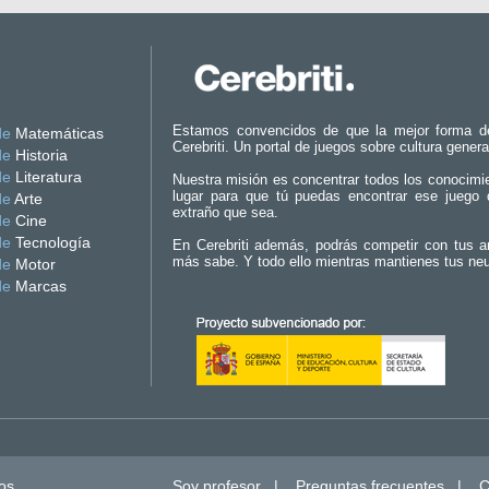
Estamos convencidos de que la mejor forma d
de
Matemáticas
Cerebriti. Un portal de juegos sobre cultura genera
de
Historia
de
Literatura
Nuestra misión es concentrar todos los conocimi
lugar para que tú puedas encontrar ese juego 
de
Arte
extraño que sea.
de
Cine
de
Tecnología
En Cerebriti además, podrás competir con tus a
más sabe. Y todo ello mientras mantienes tus ne
de
Motor
de
Marcas
os.
Soy profesor
|
Preguntas frecuentes
|
C