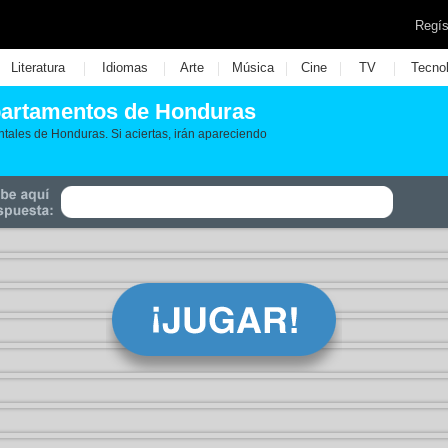
Regís
|
|
|
|
|
|
Literatura
Idiomas
Arte
Música
Cine
TV
Tecno
partamentos de Honduras
tales de Honduras. Si aciertas, irán apareciendo