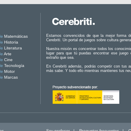
Estamos convencidos de que la mejor forma d
de
Matemáticas
Cerebriti. Un portal de juegos sobre cultura genera
de
Historia
de
Literatura
Nuestra misión es concentrar todos los conocimi
lugar para que tú puedas encontrar ese juego 
de
Arte
extraño que sea.
de
Cine
de
Tecnología
En Cerebriti además, podrás competir con tus a
más sabe. Y todo ello mientras mantienes tus ne
de
Motor
de
Marcas
os.
Soy profesor
|
Preguntas frecuentes
|
C