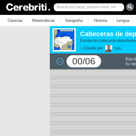
|
|
|
|
|
Ciencias
Matemáticas
Geografía
Historia
Lengua
Cabeceras de de
Escribe las cabeceras departamen
Creado por:
Luis
00/06