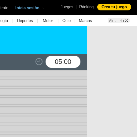
|
Juegos
Ránking
Crea tu juego
|
trate
Inicia sesión
|
|
|
|
logía
Deportes
Motor
Ocio
Marcas
05:00