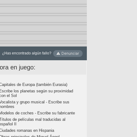
¿Has encontrado algún fallo?
ora en juego:
Capitales de Europa (también Eurasia)
Escribe los planetas según su proximidad
con el Sol
Vocalista y grupo musical - Escribe sus
nombres
Modelos de coches - Escribe su fabricante
Títulos de películas mal traducidas al
español II
Ciudades romanas en Hispania
Obras principales de Miguel Ángel