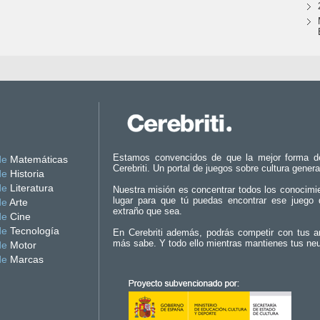
Estamos convencidos de que la mejor forma d
de
Matemáticas
Cerebriti. Un portal de juegos sobre cultura genera
de
Historia
de
Literatura
Nuestra misión es concentrar todos los conocimi
lugar para que tú puedas encontrar ese juego 
de
Arte
extraño que sea.
de
Cine
de
Tecnología
En Cerebriti además, podrás competir con tus a
más sabe. Y todo ello mientras mantienes tus ne
de
Motor
de
Marcas