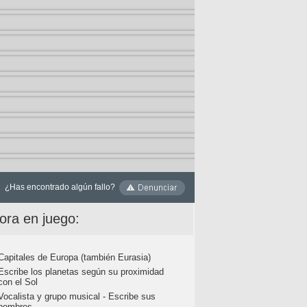
¿Has encontrado algún fallo?
ora en juego:
Capitales de Europa (también Eurasia)
Escribe los planetas según su proximidad
con el Sol
Vocalista y grupo musical - Escribe sus
nombres