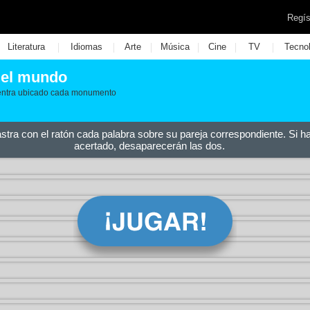
Regís
|
|
|
|
|
|
Literatura
Idiomas
Arte
Música
Cine
TV
Tecno
el mundo
uentra ubicado cada monumento
astra con el ratón cada palabra sobre su pareja correspondiente. Si h
acertado, desaparecerán las dos.