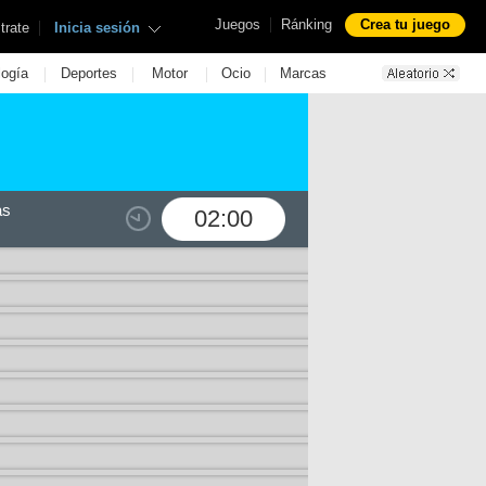
|
Juegos
Ránking
Crea tu juego
|
trate
Inicia sesión
|
|
|
|
logía
Deportes
Motor
Ocio
Marcas
as
02:00