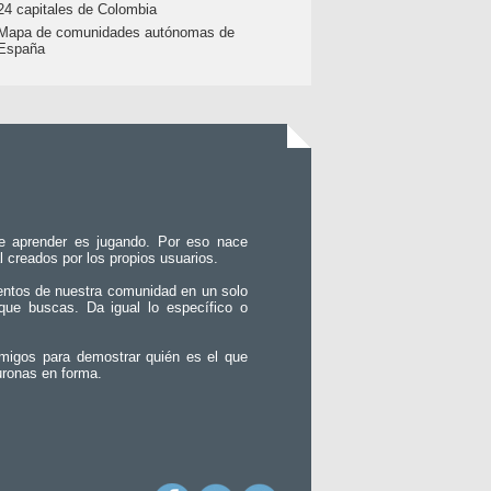
24 capitales de Colombia
Mapa de comunidades autónomas de
España
e aprender es jugando. Por eso nace
l creados por los propios usuarios.
entos de nuestra comunidad en un solo
que buscas. Da igual lo específico o
migos para demostrar quién es el que
uronas en forma.