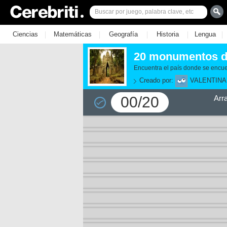
|
|
|
|
|
Ciencias
Matemáticas
Geografía
Historia
Lengua
20 monumentos d
Encuentra el país donde se enc
Creado por:
VALENTINA
00/20
Arr