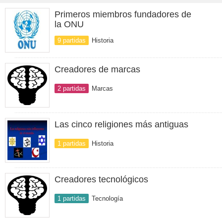
Primeros miembros fundadores de
la ONU
9 partidas
Historia
Creadores de marcas
2 partidas
Marcas
Las cinco religiones más antiguas
1 partidas
Historia
Creadores tecnológicos
1 partidas
Tecnología