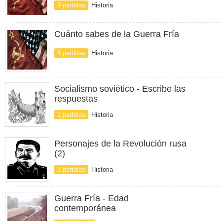
9 partidas
Historia
Cuánto sabes de la Guerra Fría
8 partidas
Historia
Socialismo soviético - Escribe las
respuestas
1 partidas
Historia
Personajes de la Revolución rusa
(2)
8 partidas
Historia
Guerra Fría - Edad
contemporánea