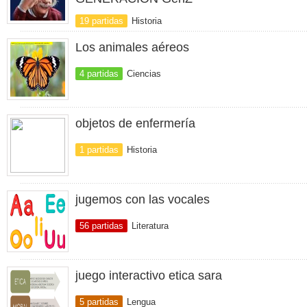
19 partidas
Historia
Los animales aéreos
4 partidas
Ciencias
objetos de enfermería
1 partidas
Historia
jugemos con las vocales
56 partidas
Literatura
juego interactivo etica sara
5 partidas
Lengua