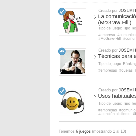
Creado por
JOSEMI 
La comunicació
(McGraw-Hill)
Tipo de juego:
Tipo Te
#empresa
#comunicac
#McGraw-Hill
#comuni
Creado por
JOSEMI 
Técnicas para a
Tipo de juego:
Ránkin
#empresas
#quejas
Creado por
JOSEMI 
Usos habituales
Tipo de juego:
Tipo Te
#empresas
#comunica
#atención al cliente
#
Tenemos
6 juegos
(mostrando 1 al 10)