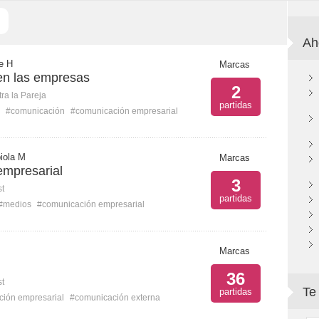
Ah
e H
Marcas
en las empresas
2
ra la Pareja
partidas
#comunicación
#comunicación empresarial
iola M
Marcas
mpresarial
3
st
partidas
#medios
#comunicación empresarial
Marcas
36
st
Te
partidas
ión empresarial
#comunicación externa