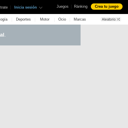
|
Juegos
Ránking
Crea tu juego
|
trate
Inicia sesión
|
|
|
|
logía
Deportes
Motor
Ocio
Marcas
al
.