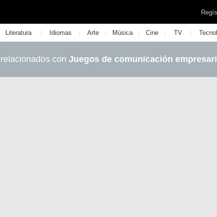
Regís
|
|
|
|
|
|
Literatura
Idiomas
Arte
Música
Cine
TV
Tecno
 relacionados con
Juegos de comunicación empresari