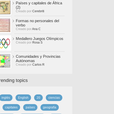
Países y capitales de África
(2)
Creado por
Cerebriti
Formas no personales del
verbo
Creado por
Ana C
Medallero Juegos Olímpicos
Creado por
Rosa S
Comunidades y Provincias
Autónomas
Creado por
Carlos R
rending topics
inglés
English
20
ciencias
capitales
países
geografía