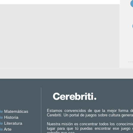
Estamos convencidos de que la mejor forma d
de
Matemáticas
Cerebriti. Un portal de juegos sobre cultura genera
de
Historia
de
Literatura
Nuestra misión es concentrar todos los conocimi
lugar para que tú puedas encontrar ese juego 
de
Arte
extraño que sea.