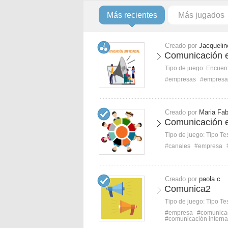
Más recientes
Más jugados
Creado por
Jacquelin
Comunicación 
Tipo de juego:
Encuent
#empresas
#empresa
Creado por
Maria Fab
Comunicación e
Tipo de juego:
Tipo Te
#canales
#empresa
Creado por
paola c
Comunica2
Tipo de juego:
Tipo Te
#empresa
#comunicac
#comunicación interna