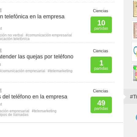
E
Ciencias
n telefónica en la empresa
10
partidas
st
ión no verbal
#comunicación empresarial
cación telefónica
E
Ciencias
tender las quejas por teléfono
1
g
partidas
#comunicación empresarial
#telemarketing
E
Ciencias
 del teléfono en la empresa
#T
49
st
partidas
ción empresarial
#telemarketing
tipos de llamadas