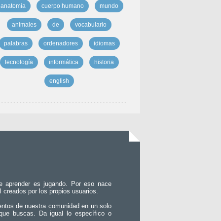
anatomía
cuerpo humano
mundo
animales
de
vocabulario
palabras
ordenadores
idiomas
tecnología
informática
historia
english
e aprender es jugando. Por eso nace
l creados por los propios usuarios.
entos de nuestra comunidad en un solo
que buscas. Da igual lo específico o