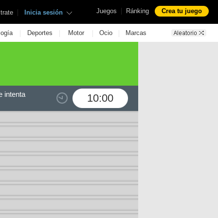
|
Juegos
Ránking
Crea tu juego
|
trate
Inicia sesión
|
|
|
|
logía
Deportes
Motor
Ocio
Marcas
 intenta
10:00