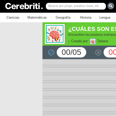
|
|
|
|
|
Ciencias
Matemáticas
Geografía
Historia
Lengua
¿CUÁLES SON 
Encuentren las palabras esdrújul
Creado por:
Tatiana
00/05
0