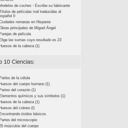
Modelos de coches - Escribe su fabricante
Títulos de películas mal traducidas al
español II
Ciudades romanas en Hispania
Obras principales de Miguel Ángel
Parejas de película
Elige las sumas cuyo resultado es 23
Huesos de la cabeza (1)
p 10 Ciencias:
Partes de la célula
Huesos del cuerpo humano (1)
Partes del corazón (1)
Elementos químicos y sus símbolos (1)
Huesos de la cabeza (1)
Huesos del cráneo (I)
Encontrando óxidos básicos.
Partes del microscopio
25 músculos del cuerpo