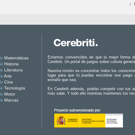
Estamos convencidos de que la mejor forma d
de
Matemáticas
Cerebriti. Un portal de juegos sobre cultura genera
de
Historia
de
Literatura
Nuestra misión es concentrar todos los conocimi
lugar para que tú puedas encontrar ese juego 
de
Arte
extraño que sea.
de
Cine
de
Tecnología
En Cerebriti además, podrás competir con tus a
más sabe. Y todo ello mientras mantienes tus ne
de
Motor
de
Marcas