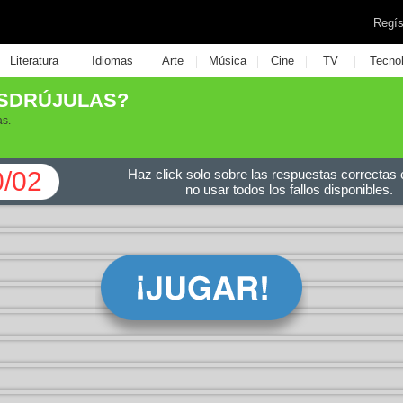
Regís
|
|
|
|
|
|
Literatura
Idiomas
Arte
Música
Cine
TV
Tecno
ESDRÚJULAS?
as.
0/02
Haz click solo sobre las respuestas correctas e
no usar todos los fallos disponibles.