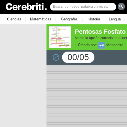
|
|
|
|
|
Ciencias
Matemáticas
Geografía
Historia
Lengua
Pentosas Fosfato
Marca la opción correcta de acuer
Creado por:
Menganita
00/05