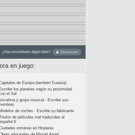
¿Has encontrado algún fallo?
ora en juego:
Capitales de Europa (también Eurasia)
Escribe los planetas según su proximidad
con el Sol
Vocalista y grupo musical - Escribe sus
nombres
Modelos de coches - Escribe su fabricante
Títulos de películas mal traducidas al
español II
Ciudades romanas en Hispania
Obras principales de Miguel Ángel