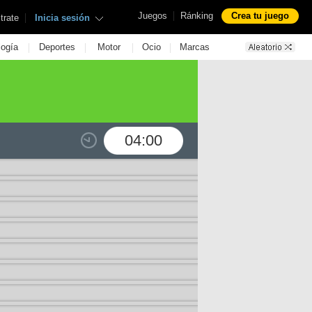
|
Juegos
Ránking
Crea tu juego
|
trate
Inicia sesión
|
|
|
|
logía
Deportes
Motor
Ocio
Marcas
04:00