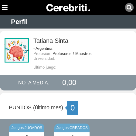
Perfil
Tatiana Sinta
- Argentina
Profesión:
Profesores / Maestros
Universidad:
Último juego:
0,00
NOTA MEDIA:
0
PUNTOS (último mes)
Juegos JUGADOS
Juegos CREADOS