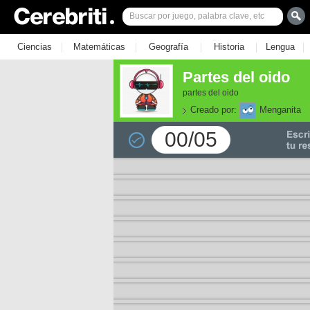
|
|
|
|
|
Ciencias
Matemáticas
Geografía
Historia
Lengua
Partes del oido
partes del oido
Creado por:
Menganita
00/05