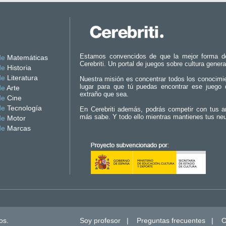
Estamos convencidos de que la mejor forma d
de
Matemáticas
Cerebriti. Un portal de juegos sobre cultura genera
de
Historia
de
Literatura
Nuestra misión es concentrar todos los conocimi
lugar para que tú puedas encontrar ese juego 
de
Arte
extraño que sea.
de
Cine
de
Tecnología
En Cerebriti además, podrás competir con tus a
más sabe. Y todo ello mientras mantienes tus ne
de
Motor
de
Marcas
os.
Soy profesor
|
Preguntas frecuentes
|
C