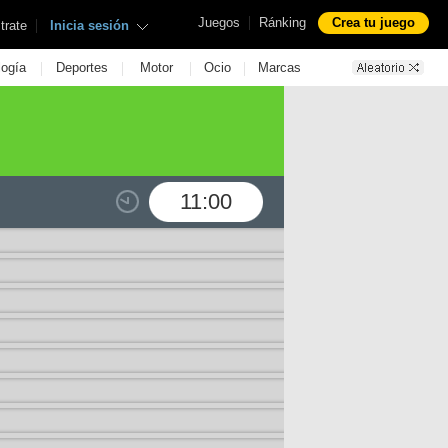
|
Juegos
Ránking
Crea tu juego
|
trate
Inicia sesión
|
|
|
|
logía
Deportes
Motor
Ocio
Marcas
11:00