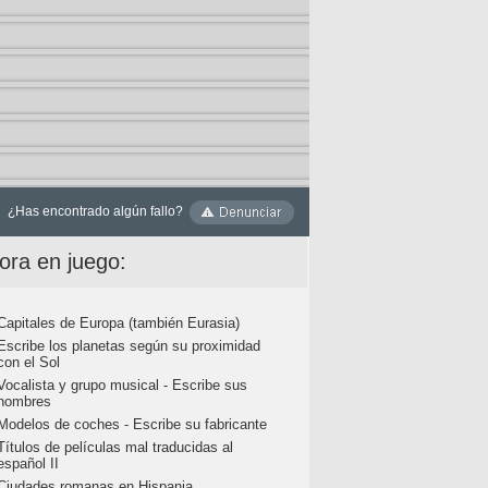
¿Has encontrado algún fallo?
ora en juego:
Capitales de Europa (también Eurasia)
Escribe los planetas según su proximidad
con el Sol
Vocalista y grupo musical - Escribe sus
nombres
Modelos de coches - Escribe su fabricante
Títulos de películas mal traducidas al
español II
Ciudades romanas en Hispania