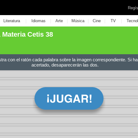
Regís
|
|
|
|
|
|
Literatura
Idiomas
Arte
Música
Cine
TV
Tecno
 Materia Cetis 38
stra con el ratón cada palabra sobre la imagen correspondiente. Si ha
acertado, desaparecerán las dos.