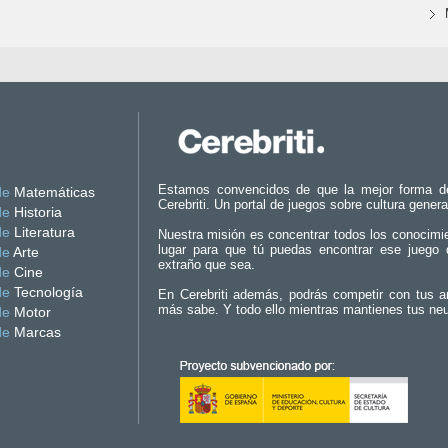
Estamos convencidos de que la mejor forma d
de
Matemáticas
Cerebriti. Un portal de juegos sobre cultura genera
de
Historia
de
Literatura
Nuestra misión es concentrar todos los conocimi
lugar para que tú puedas encontrar ese juego 
de
Arte
extraño que sea.
de
Cine
de
Tecnología
En Cerebriti además, podrás competir con tus a
más sabe. Y todo ello mientras mantienes tus ne
de
Motor
de
Marcas