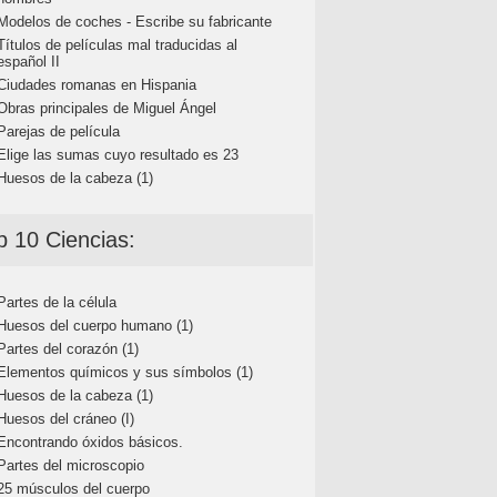
Modelos de coches - Escribe su fabricante
Títulos de películas mal traducidas al
español II
Ciudades romanas en Hispania
Obras principales de Miguel Ángel
Parejas de película
Elige las sumas cuyo resultado es 23
Huesos de la cabeza (1)
p 10 Ciencias:
Partes de la célula
Huesos del cuerpo humano (1)
Partes del corazón (1)
Elementos químicos y sus símbolos (1)
Huesos de la cabeza (1)
Huesos del cráneo (I)
Encontrando óxidos básicos.
Partes del microscopio
25 músculos del cuerpo