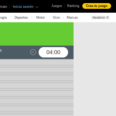
|
Juegos
Ránking
Crea tu juego
|
trate
Inicia sesión
|
|
|
|
logía
Deportes
Motor
Ocio
Marcas
s
04:00