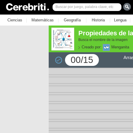
|
|
|
|
|
Ciencias
Matemáticas
Geografía
Historia
Lengua
Propiedades de la
Busca el nombre de la imagen
Creado por:
Menganita
00/15
Arra