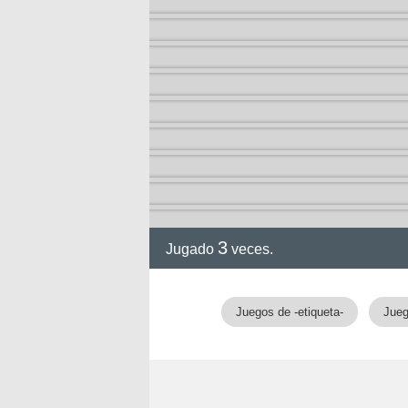
3
Jugado
veces.
gia
Juegos de -etiqueta-
Jueg
!!