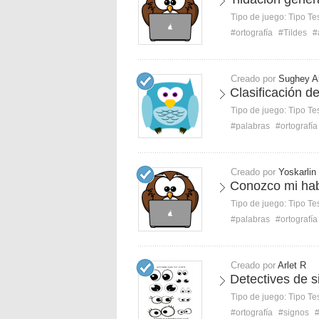
Tipo de juego:
Tipo Te
#ortografía
#Tildes
#
Creado por
Sughey A
Clasificación d
Tipo de juego:
Tipo Te
#palabras
#ortografía
Creado por
Yoskarlin
Conozco mi hab
Tipo de juego:
Tipo Te
#palabras
#ortografía
Creado por
Arlet R
Detectives de s
Tipo de juego:
Tipo Te
#ortografía
#signos