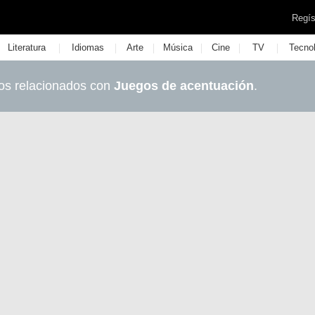
Regís
|
|
|
|
|
|
Literatura
Idiomas
Arte
Música
Cine
TV
Tecno
os relacionados con
Juegos de acentuación
.