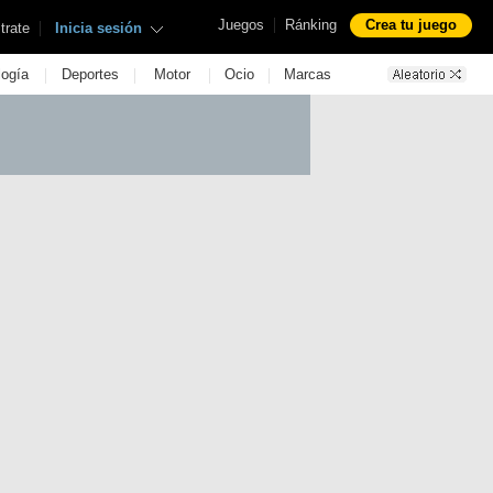
|
Juegos
Ránking
Crea tu juego
|
trate
Inicia sesión
|
|
|
|
logía
Deportes
Motor
Ocio
Marcas