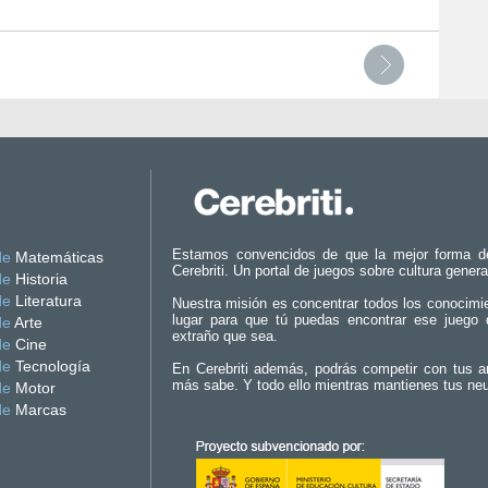
Estamos convencidos de que la mejor forma d
de
Matemáticas
Cerebriti. Un portal de juegos sobre cultura genera
de
Historia
de
Literatura
Nuestra misión es concentrar todos los conocimi
lugar para que tú puedas encontrar ese juego 
de
Arte
extraño que sea.
de
Cine
de
Tecnología
En Cerebriti además, podrás competir con tus a
más sabe. Y todo ello mientras mantienes tus ne
de
Motor
de
Marcas