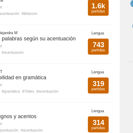
1.6k
st
partidas
acentuación
#tildacion
lejandra M
Lengua
e palabras según su acentuación
743
st
partidas
#acentuación
 T
Lengua
ilidad en gramática
319
st
partidas
#gramática
#Tildes
#acentuación
Lengua
ignos y acentos
314
st
partidas
#puntuación
#acentuación