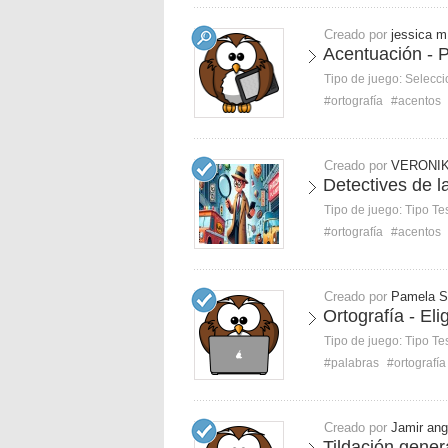
Creado por
jessica m
Acentuación - P
Tipo de juego:
Selecci
#ortografía
#acentos
Creado por
VERONIK
Detectives de la
Tipo de juego:
Tipo Te
#ortografía
#acentos
Creado por
Pamela S
Ortografía - Eli
Tipo de juego:
Tipo Te
#palabras
#ortografía
Creado por
Jamir ang
Tildación gener