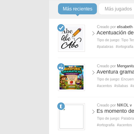
Más recientes
Más jugados
Creado por
elisabeth
Acentuación de
Tipo de juego:
Tipo Te
#palabras
#ortografía
Creado por
Menganit
Aventura gramat
Tipo de juego:
Encuent
#acentos
#sílabas
#
Creado por
NIKOL v
Es momento de
Tipo de juego:
Palabra
#ortografía
#acentos