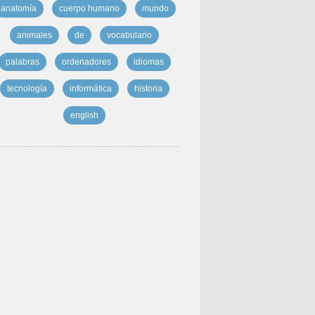
anatomía
cuerpo humano
mundo
animales
de
vocabulario
palabras
ordenadores
idiomas
tecnología
informática
historia
english