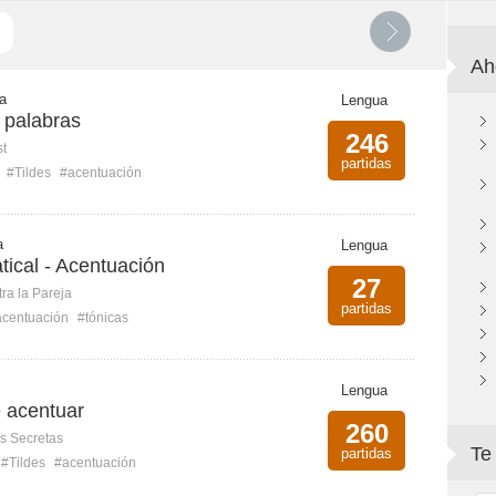
Ah
 a
Lengua
 palabras
246
st
partidas
#Tildes
#acentuación
a
Lengua
ical - Acentuación
27
ra la Pareja
partidas
acentuación
#tónicas
Lengua
 acentuar
260
s Secretas
Te
partidas
#Tildes
#acentuación