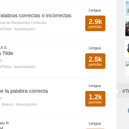
Lengua
alabras correctas o incorrectas
2.9k
ona las Respuestas Correctas
partidas
#Tildes
#acentuación
A G
Lengua
 Tilde
2.5k
st
partidas
#Tildes
#acentuación
Lengua
ge la palabra correcta
#T
1.2k
st
partidas
#letra h
#acentuación
elo R
Lengua
al