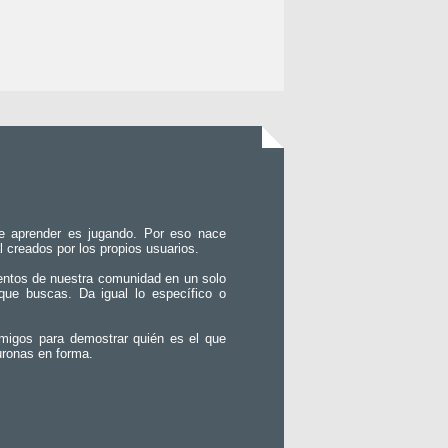
e aprender es jugando. Por eso nace
l creados por los propios usuarios.
entos de nuestra comunidad en un solo
que buscas. Da igual lo específico o
migos para demostrar quién es el que
uronas en forma.