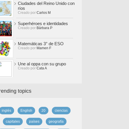
Ciudades del Reino Unido con
ríos
Creado por
Carlos M
Superhéroes e identidades
Creado por
Bárbara P
Matemáticas 3° de ESO
Creado por
Mamen F
Une al oppa con su grupo
Creado por
Cata A
rending topics
inglés
English
20
ciencias
capitales
países
geografía