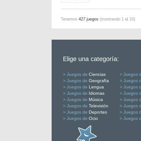
Tenemos
427 juegos
(mostrando 1 al 10)
Elige una categoría:
> Juegos de
Ciencias
> Juegos 
> Juegos de
Geografía
> Juegos 
> Juegos de
Lengua
> Juegos 
> Juegos de
Idiomas
> Juegos 
> Juegos de
Música
> Juegos 
> Juegos de
Televisión
> Juegos 
> Juegos de
Deportes
> Juegos 
> Juegos de
Ocio
> Juegos 