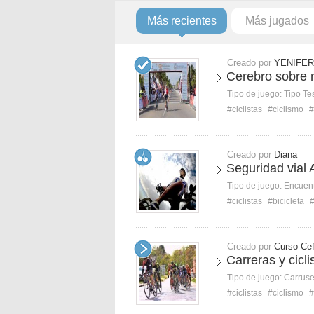
Más recientes
Más jugados
Creado por
YENIFER
Cerebro sobre 
Tipo de juego:
Tipo Te
#ciclistas
#ciclismo
#
Creado por
Diana
Seguridad vial
Tipo de juego:
Encuent
#ciclistas
#bicicleta
#
Creado por
Curso Cef
Carreras y cicli
Tipo de juego:
Carruse
#ciclistas
#ciclismo
#