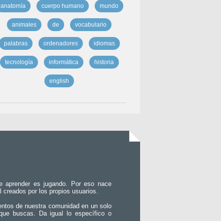
anatomía
cuerpo humano
mundo
animales
de
vocabulario
palabras
ordenadores
idiomas
tecnología
informática
historia
english
e aprender es jugando. Por eso nace
l creados por los propios usuarios.
entos de nuestra comunidad en un solo
que buscas. Da igual lo específico o