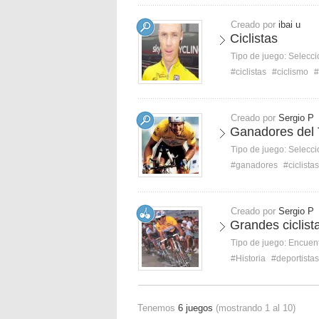
Creado por
ibai u
Ciclistas
Tipo de juego:
Selecci
#ciclistas
#ciclismo
#
Creado por
Sergio P
Ganadores del 
Tipo de juego:
Selecci
#ganadores
#ciclistas
Creado por
Sergio P
Grandes ciclista
Tipo de juego:
Encuent
#Historia
#deportistas
Tenemos
6 juegos
(mostrando 1 al 10)