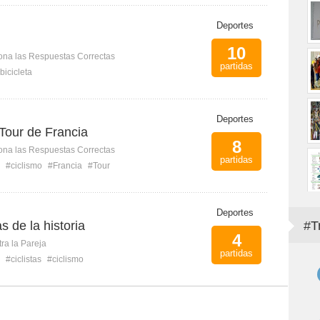
Deportes
10
ona las Respuestas Correctas
partidas
bicicleta
Deportes
Tour de Francia
8
ona las Respuestas Correctas
partidas
#ciclismo
#Francia
#Tour
Deportes
s de la historia
#T
4
ra la Pareja
partidas
#ciclistas
#ciclismo