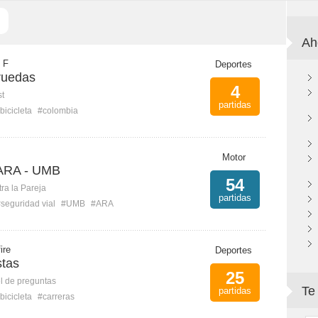
Ah
 F
Deportes
ruedas
4
st
partidas
bicicleta
#colombia
Motor
 ARA - UMB
54
ra la Pareja
partidas
seguridad vial
#UMB
#ARA
ire
Deportes
stas
25
l de preguntas
Te
partidas
bicicleta
#carreras