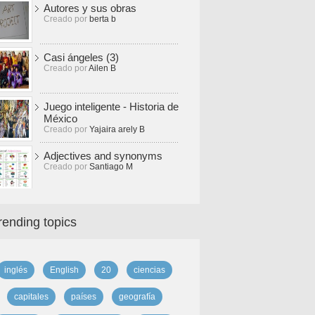
Autores y sus obras
Creado por
berta b
Casi ángeles (3)
Creado por
Ailen B
Juego inteligente - Historia de
México
Creado por
Yajaira arely B
Adjectives and synonyms
Creado por
Santiago M
rending topics
inglés
English
20
ciencias
capitales
países
geografía