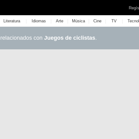
Regís
|
|
|
|
|
|
Literatura
Idiomas
Arte
Música
Cine
TV
Tecno
 relacionados con
Juegos de ciclistas
.