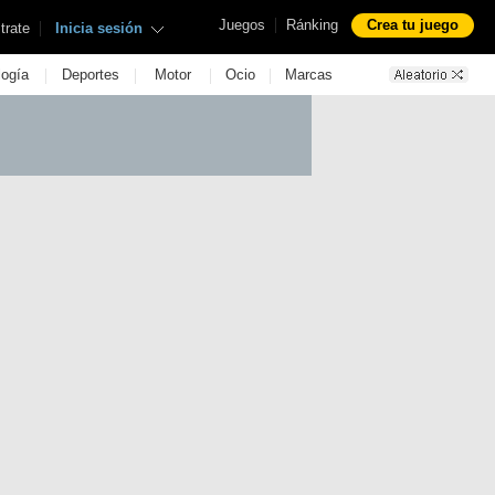
|
Juegos
Ránking
Crea tu juego
|
trate
Inicia sesión
|
|
|
|
logía
Deportes
Motor
Ocio
Marcas