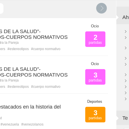
Ah
Ocio
 DE LA SALUD"-
2
OS-CUERPOS NORMATIVOS
partidas
ra la Pareja
cers
#estereotipos
#cuerpo normativo
Ocio
 DE LA SALUD"-
3
OS-CUERPOS NORMATIVOS
partidas
ra la Pareja
cers
#estereotipos
#cuerpo normativo
Deportes
tacados en la historia del
3
Te
partidas
st
#venezuela
#venezolanos