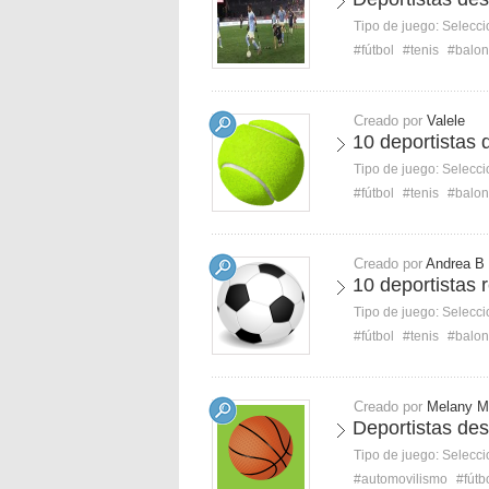
Tipo de juego:
Selecci
#fútbol
#tenis
#balon
Creado por
Valele
10 deportistas 
Tipo de juego:
Selecci
#fútbol
#tenis
#balon
Creado por
Andrea B
10 deportistas 
Tipo de juego:
Selecci
#fútbol
#tenis
#balon
Creado por
Melany M
Deportistas des
Tipo de juego:
Selecci
#automovilismo
#fútb