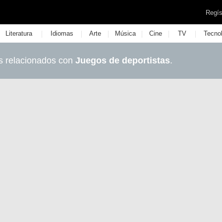
Regís
|
|
|
|
|
|
Literatura
Idiomas
Arte
Música
Cine
TV
Tecno
s relacionados con
Juegos de deportistas
.