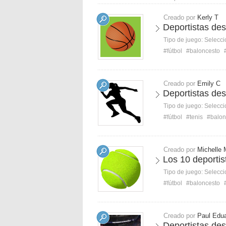
Creado por
Kerly T
Deportistas de
Tipo de juego:
Selecci
#fútbol
#baloncesto
Creado por
Emily C
Deportistas de
Tipo de juego:
Selecci
#fútbol
#tenis
#balon
Creado por
Michelle 
Los 10 deporti
Tipo de juego:
Selecci
#fútbol
#baloncesto
Creado por
Paul Edu
Deportistas de