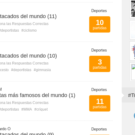
Deportes
stacados del mundo (11)
10
ona las Respuestas Correctas
partidas
#deportistas
#ciclismo
Deportes
stacados del mundo (10)
3
ona las Respuestas Correctas
partidas
cesto
#deportistas
#gimnasia
M
Deportes
stas más famosos del mundo (1)
#T
11
ona las Respuestas Correctas
partidas
#deportistas
#MMA
#críquet
ardo O
Deportes
stacados del mundo (9)