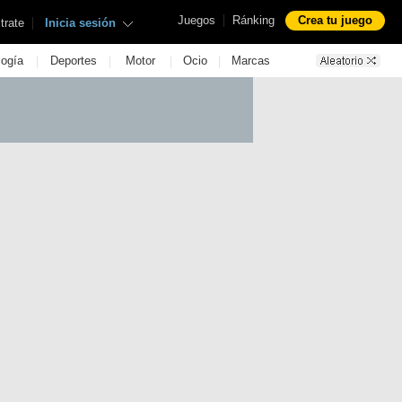
|
Juegos
Ránking
Crea tu juego
|
trate
Inicia sesión
|
|
|
|
logía
Deportes
Motor
Ocio
Marcas