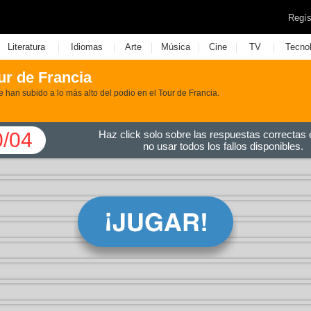
Regís
|
|
|
|
|
|
Literatura
Idiomas
Arte
Música
Cine
TV
Tecno
ur de Francia
e han subido a lo más alto del podio en el Tour de Francia.
0/04
Haz click solo sobre las respuestas correctas e
no usar todos los fallos disponibles.