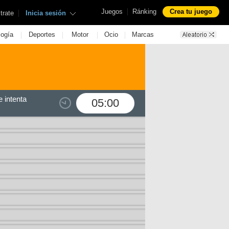
|
Juegos
Ránking
Crea tu juego
|
trate
Inicia sesión
|
|
|
|
logía
Deportes
Motor
Ocio
Marcas
 intenta
05:00