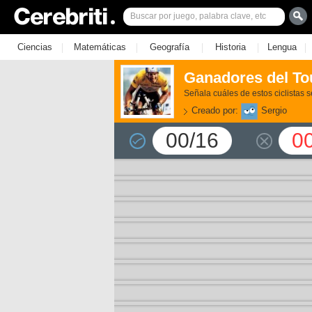
|
|
|
|
|
Ciencias
Matemáticas
Geografía
Historia
Lengua
Ganadores del To
Señala cuáles de estos ciclistas s
Creado por:
Sergio
00/16
0
3)