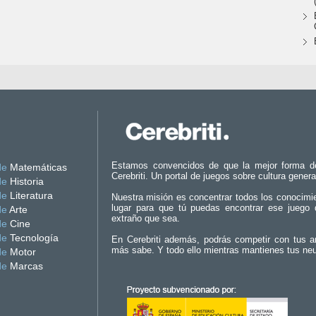
Estamos convencidos de que la mejor forma d
de
Matemáticas
Cerebriti. Un portal de juegos sobre cultura genera
de
Historia
de
Literatura
Nuestra misión es concentrar todos los conocimi
lugar para que tú puedas encontrar ese juego 
de
Arte
extraño que sea.
de
Cine
de
Tecnología
En Cerebriti además, podrás competir con tus a
más sabe. Y todo ello mientras mantienes tus ne
de
Motor
de
Marcas