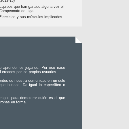
(2012-13)
Equipos que han ganado alguna vez el
Campeonato de Liga
Ejercicios y sus músculos implicados
e aprender es jugando. Por eso nace
l creados por los propios usuarios.
entos de nuestra comunidad en un solo
que buscas. Da igual lo específico o
migos para demostrar quién es el que
uronas en forma.