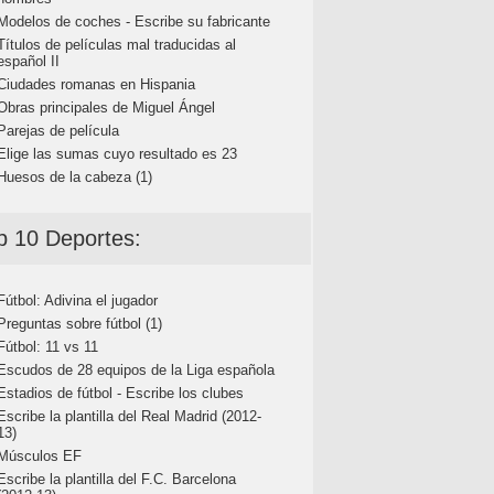
Modelos de coches - Escribe su fabricante
Títulos de películas mal traducidas al
español II
Ciudades romanas en Hispania
Obras principales de Miguel Ángel
Parejas de película
Elige las sumas cuyo resultado es 23
Huesos de la cabeza (1)
p 10 Deportes:
Fútbol: Adivina el jugador
Preguntas sobre fútbol (1)
Fútbol: 11 vs 11
Escudos de 28 equipos de la Liga española
Estadios de fútbol - Escribe los clubes
Escribe la plantilla del Real Madrid (2012-
13)
Músculos EF
Escribe la plantilla del F.C. Barcelona