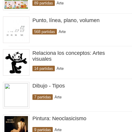
89 partidas
Arte
Punto, línea, plano, volumen
568 partidas
Arte
Relaciona los conceptos: Artes
visuales
14 partidas
Arte
Dibujo - Tipos
7 partidas
Arte
Pintura: Neoclasicismo
9 partidas
Arte