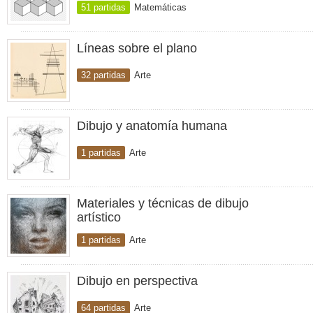
51 partidas
Matemáticas
Líneas sobre el plano
32 partidas
Arte
Dibujo y anatomía humana
1 partidas
Arte
Materiales y técnicas de dibujo
artístico
1 partidas
Arte
Dibujo en perspectiva
64 partidas
Arte