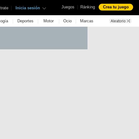
|
Juegos
Ránking
Crea tu juego
|
trate
Inicia sesión
|
|
|
|
logía
Deportes
Motor
Ocio
Marcas