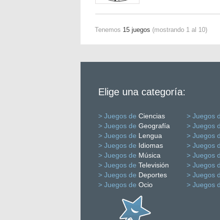
Tenemos
15 juegos
(mostrando 1 al 10)
Elige una categoría:
> Juegos de
Ciencias
> Juegos 
> Juegos de
Geografía
> Juegos 
> Juegos de
Lengua
> Juegos 
> Juegos de
Idiomas
> Juegos 
> Juegos de
Música
> Juegos 
> Juegos de
Televisión
> Juegos 
> Juegos de
Deportes
> Juegos 
> Juegos de
Ocio
> Juegos 