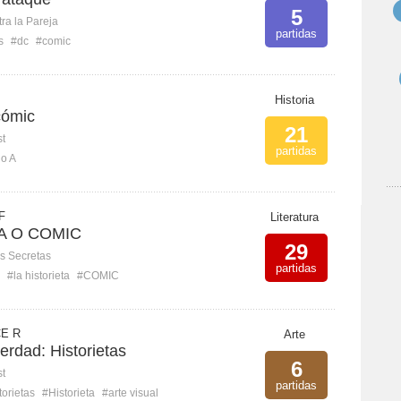
5
ra la Pareja
partidas
s
#dc
#comic
Historia
cómic
21
st
partidas
o A
F
Literatura
A O COMIC
29
s Secretas
partidas
#la historieta
#COMIC
E R
Arte
verdad: Historietas
6
st
partidas
torietas
#Historieta
#arte visual