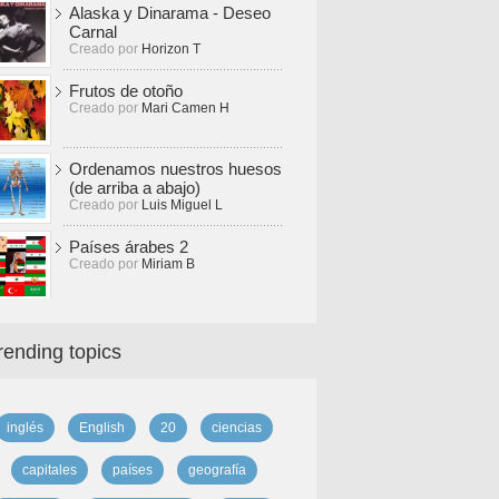
Alaska y Dinarama - Deseo
Carnal
Creado por
Horizon T
Frutos de otoño
Creado por
Mari Camen H
Ordenamos nuestros huesos
(de arriba a abajo)
Creado por
Luis Miguel L
Países árabes 2
Creado por
Miriam B
rending topics
inglés
English
20
ciencias
capitales
países
geografía