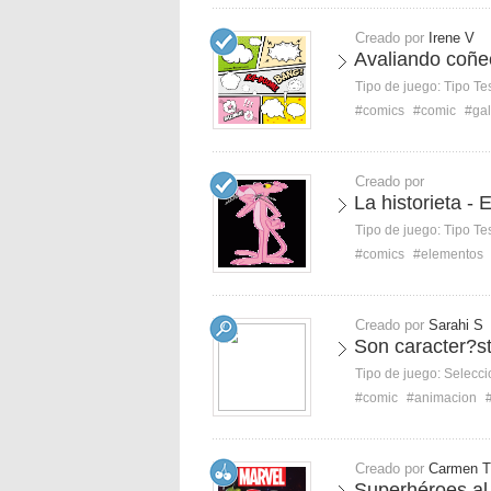
Creado por
Irene V
Avaliando coñe
Tipo de juego:
Tipo Te
#comics
#comic
#ga
Creado por
La historieta -
Tipo de juego:
Tipo Te
#comics
#elementos
Creado por
Sarahi S
Son caracter?st
Tipo de juego:
Selecci
#comic
#animacion
Creado por
Carmen T
Superhéroes al