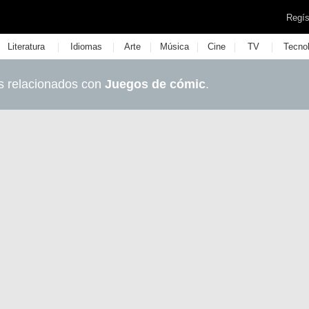
Regís
|
|
|
|
|
|
Literatura
Idiomas
Arte
Música
Cine
TV
Tecno
s relacionados con
Juegos de cómic
.