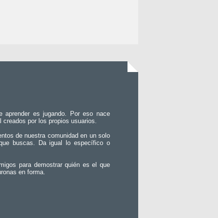
e aprender es jugando. Por eso nace
l creados por los propios usuarios.
entos de nuestra comunidad en un solo
que buscas. Da igual lo específico o
migos para demostrar quién es el que
uronas en forma.