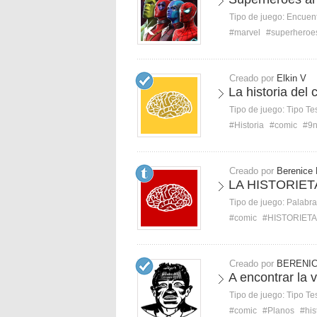
Tipo de juego:
Encuent
#marvel
#superheroe
Creado por
Elkin V
La historia del 
Tipo de juego:
Tipo Te
#Historia
#comic
#9n
Creado por
Berenice 
LA HISTORIET
Tipo de juego:
Palabra
#comic
#HISTORIETA
Creado por
BERENIC
A encontrar la 
Tipo de juego:
Tipo Te
#comic
#Planos
#his