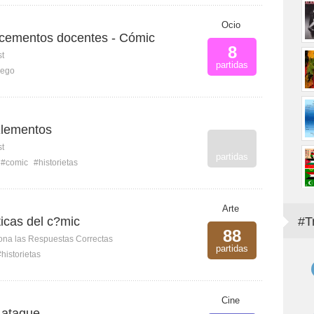
Ocio
cementos docentes - Cómic
8
st
partidas
lego
 Elementos
st
partidas
#comic
#historietas
Arte
icas del c?mic
#T
88
ona las Respuestas Correctas
partidas
#historietas
Cine
 ataque