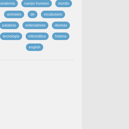
anatomía
cuerpo humano
mundo
animales
de
vocabulario
palabras
ordenadores
idiomas
tecnología
informática
historia
english