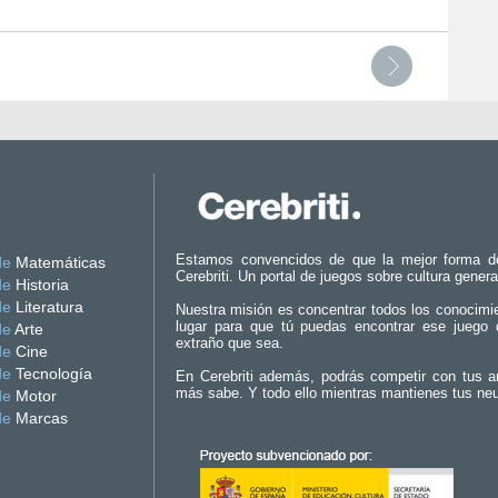
Estamos convencidos de que la mejor forma d
de
Matemáticas
Cerebriti. Un portal de juegos sobre cultura genera
de
Historia
de
Literatura
Nuestra misión es concentrar todos los conocimi
lugar para que tú puedas encontrar ese juego 
de
Arte
extraño que sea.
de
Cine
de
Tecnología
En Cerebriti además, podrás competir con tus a
más sabe. Y todo ello mientras mantienes tus ne
de
Motor
de
Marcas