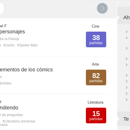
Ah
bel F
Cine
personajes
38
ra la Pareja
partidas
s
#comic
#Spider-Man
Arte
lementos de los cómics
82
st
partidas
torietas
H
Literatura
endiendo
15
l de preguntas
Te
partidas
c
#Literatura universal
icana