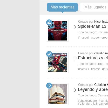
Más recientes
Más jugados
Creado por
Nicol Isa
Spider-Man 13 
Tipo de juego:
Encuent
#marvel
#superheroe
Creado por
claudio m
Estructuras y e
Tipo de juego:
Tipo Te
#comics
#comic
#his
Creado por
Gabriela 
Leyendo y apr
Tipo de juego:
Carruse
#shakespeare
#comi
#Literatura latinoamer