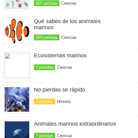
307 partidas
Ciencias
Qué sabes de los animales
marinos
290 partidas
Ciencias
Ecosistemas marinos
7 partidas
Ciencias
No pierdas se rápido
1 partidas
Historia
Animales marinos extraordinarios
7 partidas
Ciencias