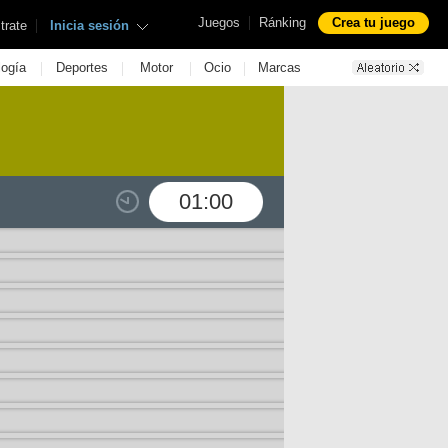
|
Juegos
Ránking
Crea tu juego
|
trate
Inicia sesión
|
|
|
|
logía
Deportes
Motor
Ocio
Marcas
01:00