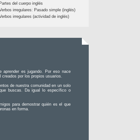
Partes del cuerpo inglés
Verbos irregulares: Pasado simple (inglés)
Verbos irregulares (actividad de inglés)
e aprender es jugando. Por eso nace
l creados por los propios usuarios.
entos de nuestra comunidad en un solo
que buscas. Da igual lo específico o
migos para demostrar quién es el que
uronas en forma.