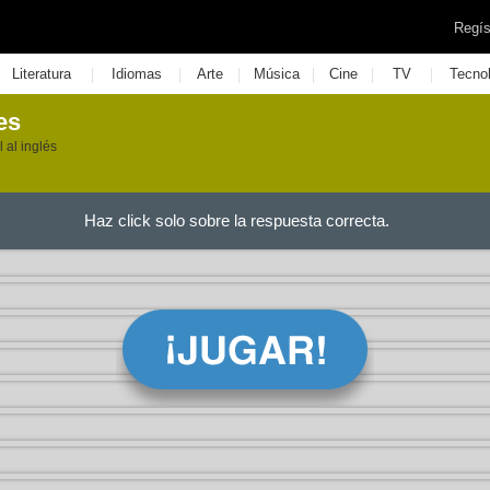
Regís
|
|
|
|
|
|
Literatura
Idiomas
Arte
Música
Cine
TV
Tecno
es
 al inglés
Haz click solo sobre la respuesta correcta.