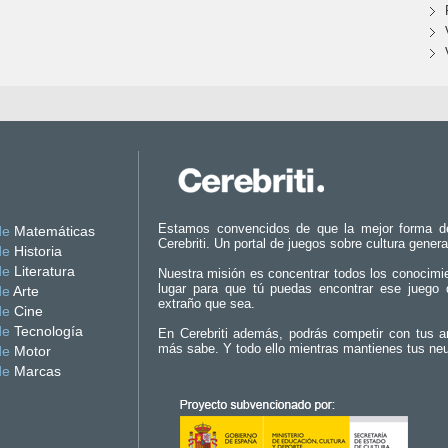
Estamos convencidos de que la mejor forma d
de
Matemáticas
Cerebriti. Un portal de juegos sobre cultura genera
de
Historia
de
Literatura
Nuestra misión es concentrar todos los conocimi
lugar para que tú puedas encontrar ese juego 
de
Arte
extraño que sea.
de
Cine
de
Tecnología
En Cerebriti además, podrás competir con tus a
más sabe. Y todo ello mientras mantienes tus ne
de
Motor
de
Marcas