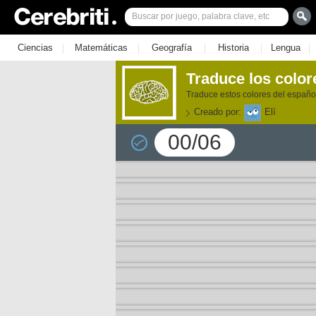
|
|
|
|
|
Ciencias
Matemáticas
Geografía
Historia
Lengua
Traduce los color
Traduce estos colores del español
Creado por:
Elí
00/06