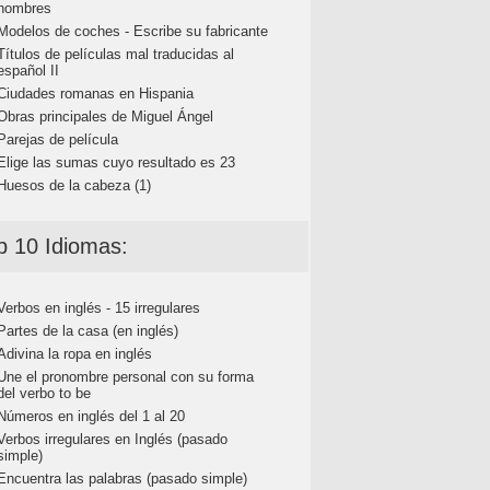
nombres
Modelos de coches - Escribe su fabricante
Títulos de películas mal traducidas al
español II
Ciudades romanas en Hispania
Obras principales de Miguel Ángel
Parejas de película
Elige las sumas cuyo resultado es 23
Huesos de la cabeza (1)
p 10 Idiomas:
Verbos en inglés - 15 irregulares
Partes de la casa (en inglés)
Adivina la ropa en inglés
Une el pronombre personal con su forma
del verbo to be
Números en inglés del 1 al 20
Verbos irregulares en Inglés (pasado
simple)
Encuentra las palabras (pasado simple)