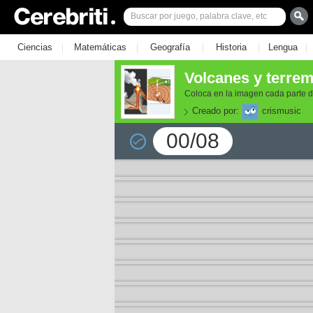
|
|
|
|
|
Ciencias
Matemáticas
Geografía
Historia
Lengua
Volcanes y terre
Coloca en la imagen cada parte d
Creado por:
crismusic
00/08