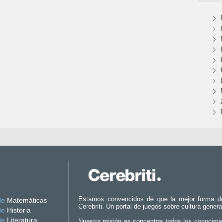
Estamos convencidos de que la mejor forma d
de
Matemáticas
Cerebriti. Un portal de juegos sobre cultura genera
de
Historia
de
Literatura
Nuestra misión es concentrar todos los conocimi