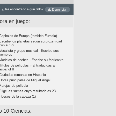
¿Has encontrado algún fallo?
ora en juego:
Capitales de Europa (también Eurasia)
Escribe los planetas según su proximidad
con el Sol
Vocalista y grupo musical - Escribe sus
nombres
Modelos de coches - Escribe su fabricante
Títulos de películas mal traducidas al
español II
Ciudades romanas en Hispania
Obras principales de Miguel Ángel
Parejas de película
Elige las sumas cuyo resultado es 23
Huesos de la cabeza (1)
p 10 Ciencias: