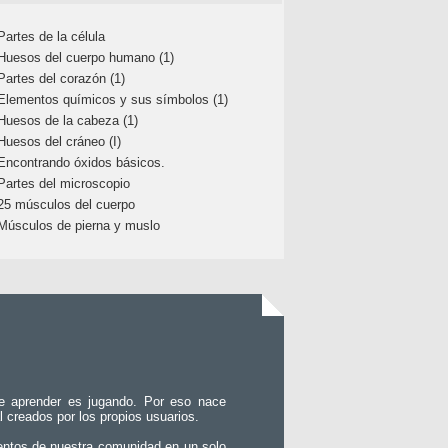
Partes de la célula
Huesos del cuerpo humano (1)
Partes del corazón (1)
Elementos químicos y sus símbolos (1)
Huesos de la cabeza (1)
Huesos del cráneo (I)
Encontrando óxidos básicos.
Partes del microscopio
25 músculos del cuerpo
Músculos de pierna y muslo
e aprender es jugando. Por eso nace
l creados por los propios usuarios.
entos de nuestra comunidad en un solo