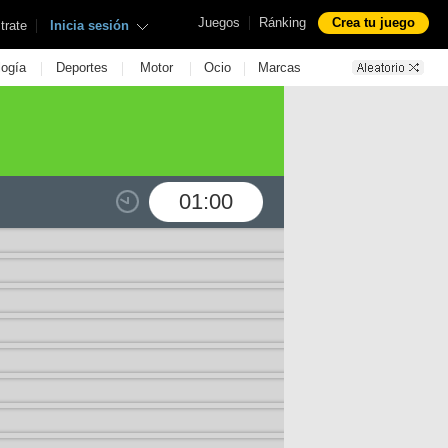
|
Juegos
Ránking
Crea tu juego
|
trate
Inicia sesión
|
|
|
|
logía
Deportes
Motor
Ocio
Marcas
01:00