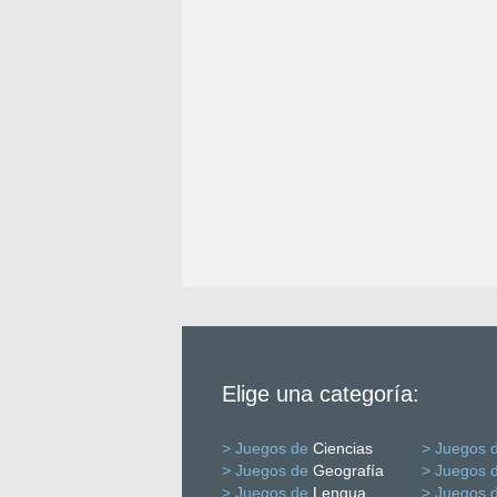
Elige una categoría:
> Juegos de
Ciencias
> Juegos 
> Juegos de
Geografía
> Juegos 
> Juegos de
Lengua
> Juegos 