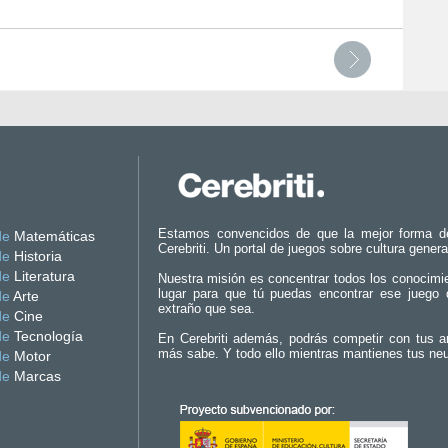
Estamos convencidos de que la mejor forma d
de
Matemáticas
Cerebriti. Un portal de juegos sobre cultura genera
de
Historia
de
Literatura
Nuestra misión es concentrar todos los conocimi
lugar para que tú puedas encontrar ese juego 
de
Arte
extraño que sea.
de
Cine
de
Tecnología
En Cerebriti además, podrás competir con tus a
más sabe. Y todo ello mientras mantienes tus ne
de
Motor
de
Marcas