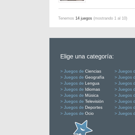
Tenemos
14 juegos
(mostrando 1 al 10)
Elige una categoría:
> Juegos de
Ciencias
> Juegos 
> Juegos de
Geografía
> Juegos 
> Juegos de
Lengua
> Juegos 
> Juegos de
Idiomas
> Juegos 
> Juegos de
Música
> Juegos 
> Juegos de
Televisión
> Juegos 
> Juegos de
Deportes
> Juegos 
> Juegos de
Ocio
> Juegos 