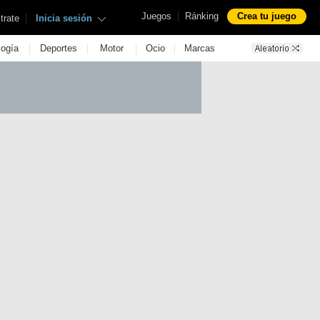
|
Juegos
Ránking
Crea tu juego
|
trate
Inicia sesión
|
|
|
|
logía
Deportes
Motor
Ocio
Marcas