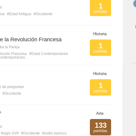
1
st
partidas
cia
#Edad Antigua
#Occidente
Historia
de la Revolución Francesa
1
ra la Pareja
partidas
lución Francesa
#Edad Contemporánea
 contemporánea
Historia
1
l de preguntas
partidas
#Occidente
P
Arte
133
st
partidas
#siglo XVII
#Occidente
#estilo barroco