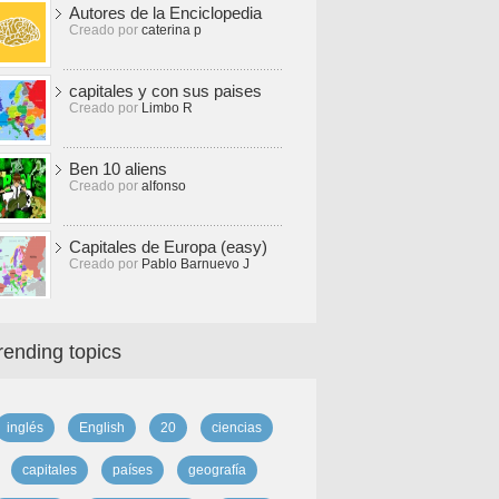
Autores de la Enciclopedia
Creado por
caterina p
capitales y con sus paises
Creado por
Limbo R
Ben 10 aliens
Creado por
alfonso
Capitales de Europa (easy)
Creado por
Pablo Barnuevo J
rending topics
inglés
English
20
ciencias
capitales
países
geografía