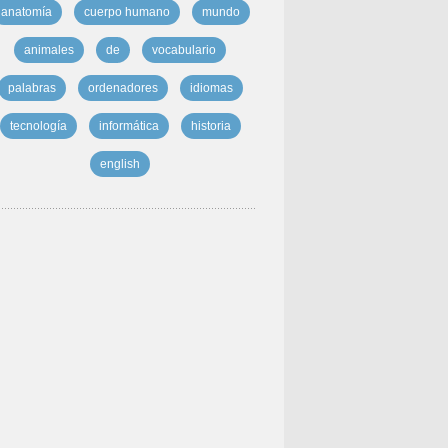
anatomía
cuerpo humano
mundo
animales
de
vocabulario
palabras
ordenadores
idiomas
tecnología
informática
historia
english