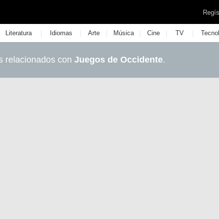
Regís
|
|
|
|
|
|
Literatura
Idiomas
Arte
Música
Cine
TV
Tecno
s relacionados con
Juegos de Occidente
.