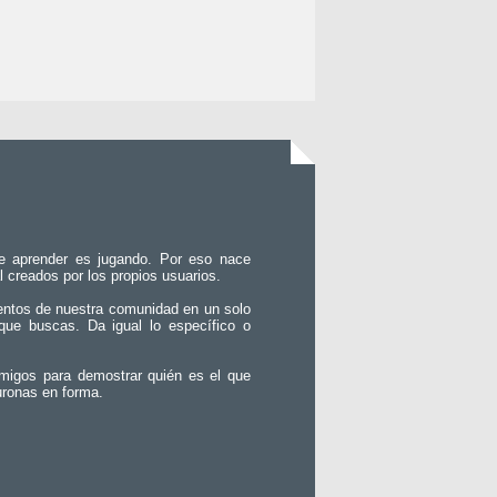
e aprender es jugando. Por eso nace
l creados por los propios usuarios.
entos de nuestra comunidad en un solo
que buscas. Da igual lo específico o
migos para demostrar quién es el que
uronas en forma.