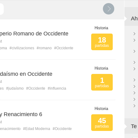
Ah
Historia
mperio Romano de Occidente
18
st
partidas
Roma
#civilizaciones
#romano
#Occidente
Historia
judaísmo en Occidente
1
st
partidas
nes
#judaísmo
#Occidente
#influencia
Historia
y Renacimiento 6
45
st
Te
partidas
enacimiento
#Edad Moderna
#Occidente