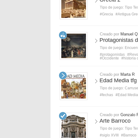
Tipo de juego:
Tipo Te
#Grecia
#Antigua Gre
Creado por
Manuel Q
Protagonistas 
Tipo de juego:
Encuent
#protagonistas
#Revo
#Occidente
#historia
Creado por
Marta R
Edad Media tfg
Tipo de juego:
Carruse
#fechas
#Edad Media
Creado por
Gonzalo 
Arte Barroco
Tipo de juego:
Tipo Te
#siglo XVIII
#Barroco