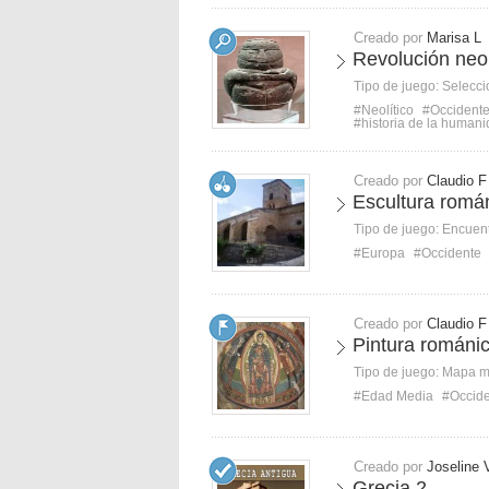
Creado por
Marisa L
Revolución neol
Tipo de juego:
Selecci
#Neolítico
#Occident
#historia de la human
Creado por
Claudio F
Escultura romá
Tipo de juego:
Encuent
#Europa
#Occidente
Creado por
Claudio F
Pintura románi
Tipo de juego:
Mapa 
#Edad Media
#Occid
Creado por
Joseline 
Grecia 2