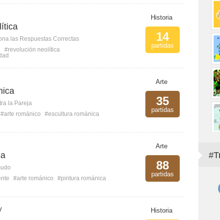
Historia
ítica
14
ona las Respuestas Correctas
partidas
e
#revolución neolítica
idad
Arte
nica
35
ra la Pareja
partidas
#arte románico
#escultura románica
Arte
ca
#T
88
mudo
partidas
ente
#arte románico
#pintura románica
V
Historia