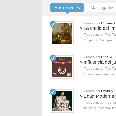
Más recientes
Más jugados
Creado por
Roxana A
La caída del I
Tipo de juego:
Tipo Te
#imperios
#Antigua 
Creado por
Ruth M
Influencia del 
Tipo de juego:
Tipo Te
#tradiciones
#religio
Creado por
David A
Edad Moderna 
Tipo de juego:
Tipo Te
#historia universal
#R