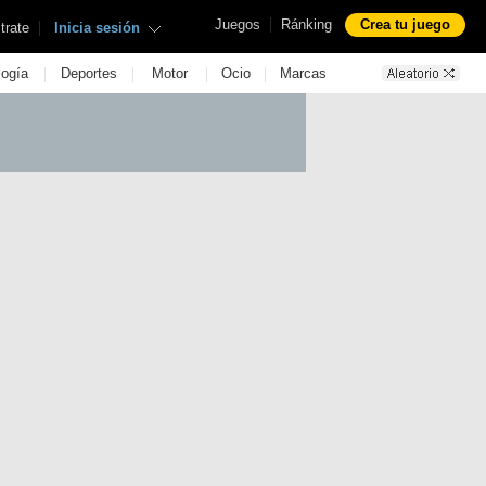
|
Juegos
Ránking
Crea tu juego
|
trate
Inicia sesión
|
|
|
|
logía
Deportes
Motor
Ocio
Marcas