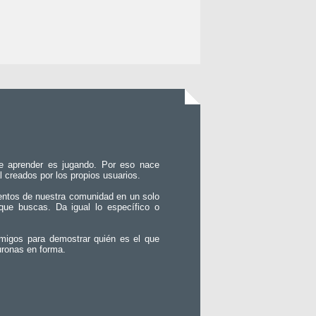
e aprender es jugando. Por eso nace
l creados por los propios usuarios.
entos de nuestra comunidad en un solo
que buscas. Da igual lo específico o
migos para demostrar quién es el que
uronas en forma.