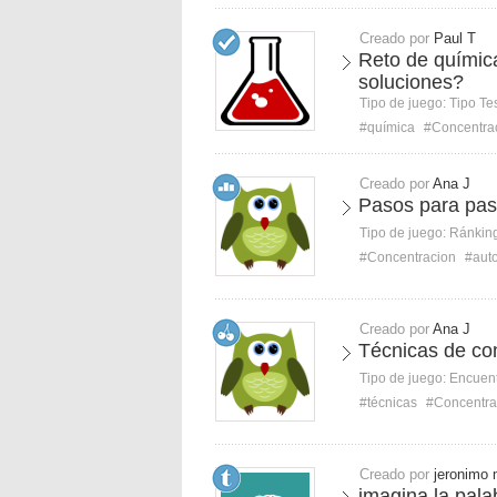
Creado por
Paul T
Reto de químic
soluciones?
Tipo de juego:
Tipo Te
#química
#Concentra
Creado por
Ana J
Pasos para pasa
Tipo de juego:
Ránkin
#Concentracion
#aut
Creado por
Ana J
Técnicas de co
Tipo de juego:
Encuent
#técnicas
#Concentra
Creado por
jeronimo
imagina la pala