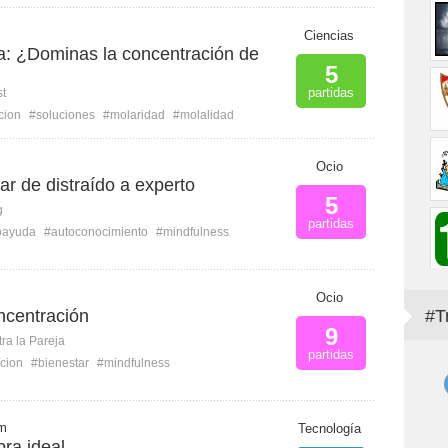
Ciencias
a: ¿Dominas la concentración de
5
partidas
st
cion
#soluciones
#molaridad
#molalidad
Ocio
r de distraído a experto
5
g
partidas
oayuda
#autoconocimiento
#mindfulness
Ocio
ncentración
#T
9
ra la Pareja
partidas
cion
#bienestar
#mindfulness
 m
Tecnología
bra ideal