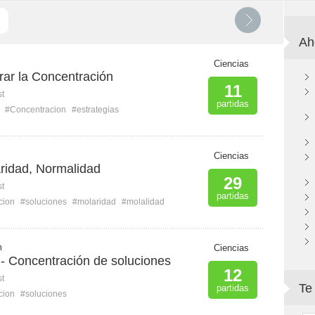
Ah
Ciencias
rar la Concentración
11
st
partidas
#Concentracion
#estrategias
Ciencias
aridad, Normalidad
29
st
partidas
cion
#soluciones
#molaridad
#molalidad
m
Ciencias
 - Concentración de soluciones
12
st
Te
partidas
cion
#soluciones