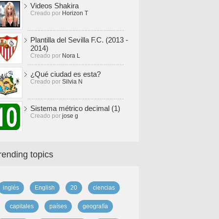
Videos Shakira
Creado por
Horizon T
Plantilla del Sevilla F.C. (2013 -
2014)
Creado por
Nora L
¿Qué ciudad es esta?
Creado por
Silvia N
Sistema métrico decimal (1)
Creado por
jose g
rending topics
inglés
English
20
ciencias
capitales
países
geografía