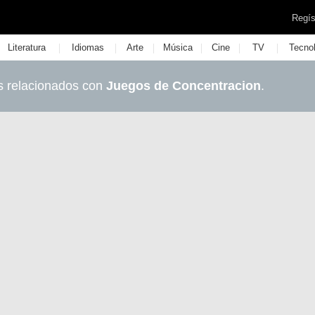
Regís
|
|
|
|
|
|
Literatura
Idiomas
Arte
Música
Cine
TV
Tecno
s relacionados con
Juegos de Concentracion
.