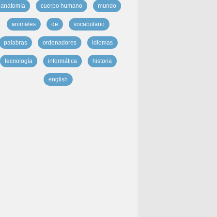
anatomía
cuerpo humano
mundo
animales
de
vocabulario
palabras
ordenadores
idiomas
tecnología
informática
historia
english