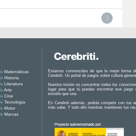
Estamos convencidos de que la mejor forma d
de
Matemáticas
Cerebriti. Un portal de juegos sobre cultura genera
de
Historia
de
Literatura
Nuestra misión es concentrar todos los conocimi
lugar para que tú puedas encontrar ese juego 
de
Arte
extraño que sea.
de
Cine
de
Tecnología
En Cerebriti además, podrás competir con tus a
más sabe. Y todo ello mientras mantienes tus ne
de
Motor
de
Marcas