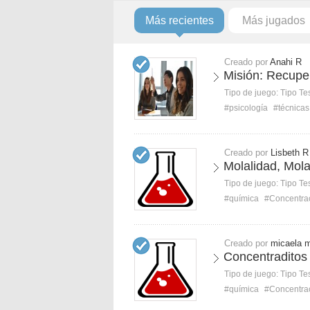
Más recientes
Más jugados
Creado por
Anahi R
Misión: Recupe
Tipo de juego:
Tipo Te
#psicología
#técnicas
Creado por
Lisbeth R
Molalidad, Mol
Tipo de juego:
Tipo Te
#química
#Concentra
Creado por
micaela 
Concentraditos
Tipo de juego:
Tipo Te
#química
#Concentra