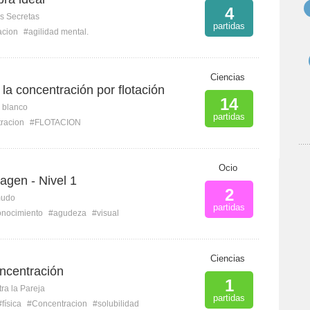
4
s Secretas
partidas
acion
#agilidad mental.
Ciencias
 la concentración por flotación
14
n blanco
partidas
racion
#FLOTACION
Ocio
agen - Nivel 1
2
mudo
partidas
onocimiento
#agudeza
#visual
Ciencias
ncentración
1
ra la Pareja
partidas
#física
#Concentracion
#solubilidad