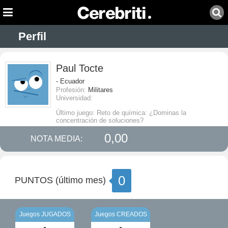
Perfil
Paul Tocte
- Ecuador
Profesión:
Militares
Universidad:
Último juego: Reto de química: ¿Dominas la
concentración de soluciones?
0,00
NOTA MEDIA:
0
PUNTOS (último mes)
Juegos JUGADOS
Juegos CREADOS