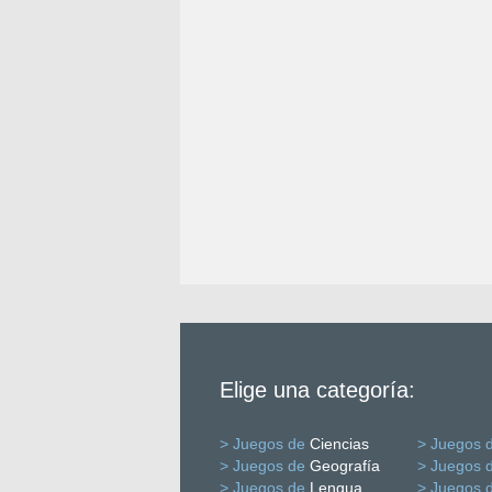
Elige una categoría:
> Juegos de
Ciencias
> Juegos 
> Juegos de
Geografía
> Juegos 
> Juegos de
Lengua
> Juegos 