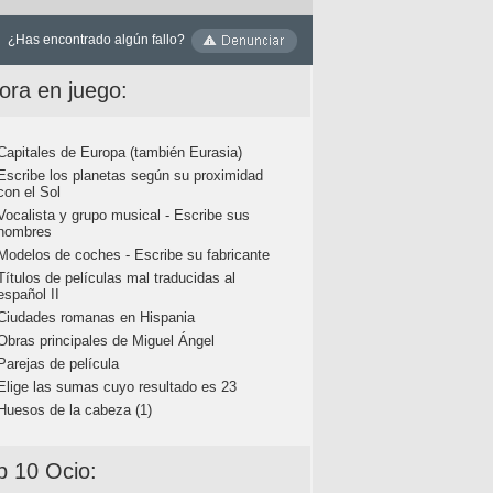
¿Has encontrado algún fallo?
ora en juego:
Capitales de Europa (también Eurasia)
Escribe los planetas según su proximidad
con el Sol
Vocalista y grupo musical - Escribe sus
nombres
Modelos de coches - Escribe su fabricante
Títulos de películas mal traducidas al
español II
Ciudades romanas en Hispania
Obras principales de Miguel Ángel
Parejas de película
Elige las sumas cuyo resultado es 23
Huesos de la cabeza (1)
p 10 Ocio: