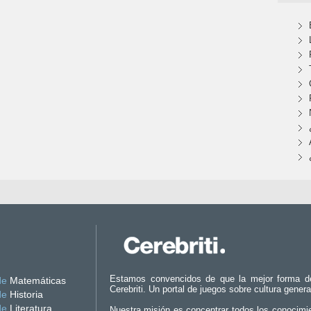
Estamos convencidos de que la mejor forma d
de
Matemáticas
Cerebriti. Un portal de juegos sobre cultura genera
de
Historia
de
Literatura
Nuestra misión es concentrar todos los conocimi