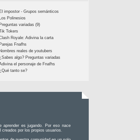
El impostor - Grupos semánticos
Los Polinesios
Preguntas variadas (9)
Tik Tokers
Clash Royale: Adivina la carta
Parejas Fnafhs
Nombres reales de youtubers
¿Sabes algo? Preguntas variadas
Adivina el personaje de Fnafhs
¿Qué tanto se?
e aprender es jugando. Por eso nace
l creados por los propios usuarios.
entos de nuestra comunidad en un solo