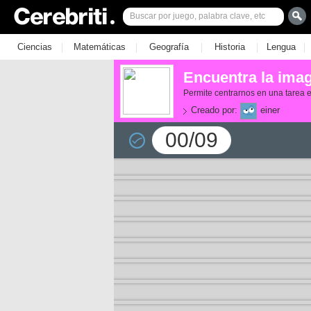
|
|
|
|
|
Ciencias
Matemáticas
Geografía
Historia
Lengua
Encuentra la imag
Permite centrarnos en una tarea e
Creado por:
einer
00/09