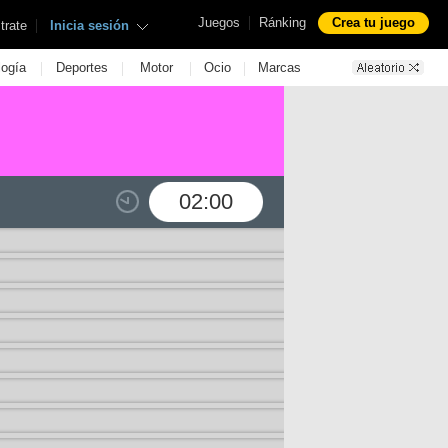
|
Juegos
Ránking
Crea tu juego
|
trate
Inicia sesión
|
|
|
|
logía
Deportes
Motor
Ocio
Marcas
02:00