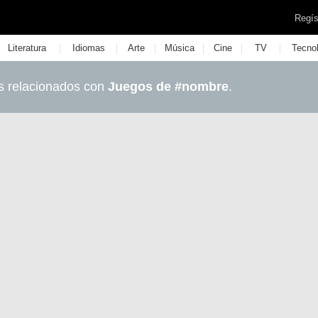
Regís
|
|
|
|
|
|
Literatura
Idiomas
Arte
Música
Cine
TV
Tecno
s relacionados con
Juegos de #nombre
.