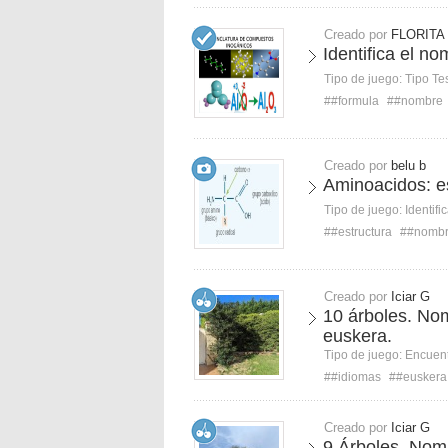
Creado por
FLORITA
Identifica el n
Tipo de juego:
Tipo Te
##formula
##nombre
Creado por
belu b
Aminoacidos: e
Tipo de juego:
Identifi
##estructura
##nomb
Creado por
Iciar G
10 árboles. No
euskera.
Tipo de juego:
Encuent
##idiomas
##euskera
Creado por
Iciar G
9 Árboles. Nom