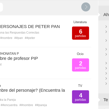
Ah
Literatura
ERSONAJES DE PETER PAN
6
ona las Respuestas Correctas
partidas
##nombre
##pan
##peter
JHONATAN P
Ocio
bre de profesor PIP
2
st
partidas
a
TV
mbre del personaje? (Encuentra la
4
Te
partidas
ra la Pareja
##encuentra
##nombre
##pareja