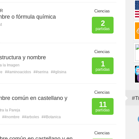
 R
Ciencias
ombre o fórmula química
2
st
partidas
Ciencias
structura y nombre
1
ca la Imagen
partidas
re
##aminoacidos
##serina
##glisina
Ciencias
mbre común en castellano y
#T
11
partidas
ra la Pareja
##nombre
##arboles
##Botanica
Ciencias
bre común en castellano y en