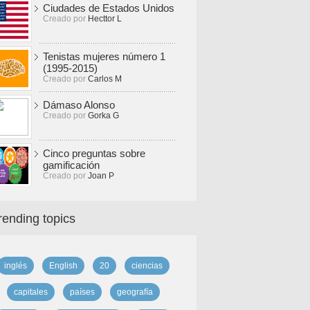
Ciudades de Estados Unidos
Creado por
Hecttor L
Tenistas mujeres número 1
(1995-2015)
Creado por
Carlos M
Dámaso Alonso
Creado por
Gorka G
Cinco preguntas sobre
gamificación
Creado por
Joan P
rending topics
inglés
English
20
ciencias
capitales
países
geografía