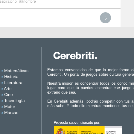
spiratorio
##nombre
Estamos convencidos de que la mejor forma d
de
Matemáticas
Cerebriti. Un portal de juegos sobre cultura genera
de
Historia
de
Literatura
Nuestra misión es concentrar todos los conocimi
lugar para que tú puedas encontrar ese juego 
de
Arte
extraño que sea.
de
Cine
de
Tecnología
En Cerebriti además, podrás competir con tus a
más sabe. Y todo ello mientras mantienes tus ne
de
Motor
de
Marcas