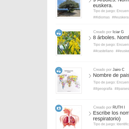
euskera.
Tipo de juego:
Encuent
##idiomas
##euskera
Creado por
Iciar G
8 árboles. Nom
Tipo de juego:
Encuent
##castellano
##euske
Creado por
Jairo C
Nombre de pais
Tipo de juego:
Encuent
##geografía
##paises
Creado por
RUTH I
Escribe los no
respiratorio)
Tipo de juego:
Identifi