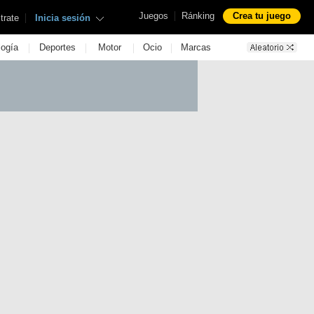
|
Juegos
Ránking
Crea tu juego
|
trate
Inicia sesión
|
|
|
|
logía
Deportes
Motor
Ocio
Marcas