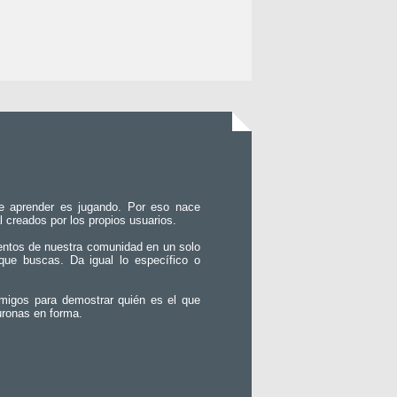
e aprender es jugando. Por eso nace
l creados por los propios usuarios.
entos de nuestra comunidad en un solo
que buscas. Da igual lo específico o
migos para demostrar quién es el que
uronas en forma.