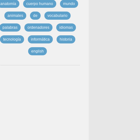
anatomía
cuerpo humano
mundo
animales
de
vocabulario
palabras
ordenadores
idiomas
tecnología
informática
historia
english