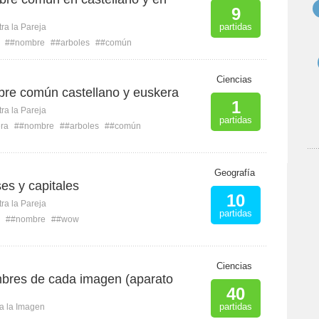
9
partidas
ra la Pareja
##nombre
##arboles
##común
Ciencias
bre común castellano y euskera
1
ra la Pareja
partidas
ra
##nombre
##arboles
##común
Geografía
es y capitales
10
ra la Pareja
partidas
##nombre
##wow
Ciencias
mbres de cada imagen (aparato
40
partidas
ca la Imagen