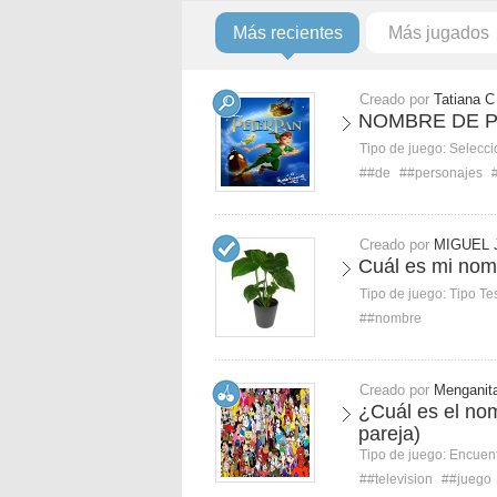
Más recientes
Más jugados
Creado por
Tatiana C
NOMBRE DE P
Tipo de juego:
Selecci
##de
##personajes
Creado por
MIGUEL 
Cuál es mi nom
Tipo de juego:
Tipo Te
##nombre
Creado por
Menganit
¿Cuál es el no
pareja)
Tipo de juego:
Encuent
##television
##juego