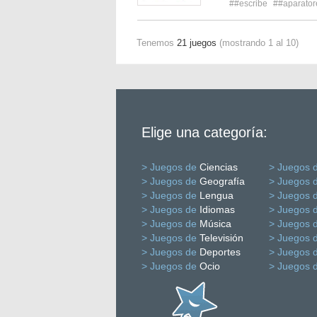
##escribe
##aparatore
Tenemos
21 juegos
(mostrando 1 al 10)
Elige una categoría:
> Juegos de
Ciencias
> Juegos 
> Juegos de
Geografía
> Juegos 
> Juegos de
Lengua
> Juegos 
> Juegos de
Idiomas
> Juegos 
> Juegos de
Música
> Juegos 
> Juegos de
Televisión
> Juegos 
> Juegos de
Deportes
> Juegos 
> Juegos de
Ocio
> Juegos 