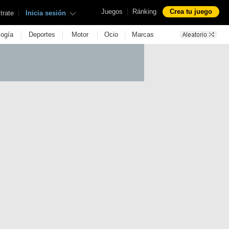
|
Juegos
Ránking
Crea tu juego
|
trate
Inicia sesión
|
|
|
|
logía
Deportes
Motor
Ocio
Marcas