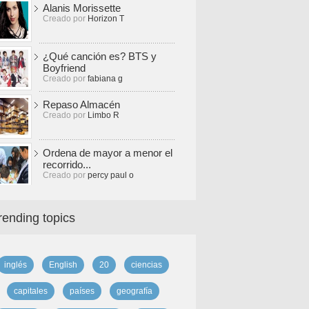
Alanis Morissette
Creado por
Horizon T
¿Qué canción es? BTS y
Boyfriend
Creado por
fabiana g
Repaso Almacén
Creado por
Limbo R
Ordena de mayor a menor el
recorrido...
Creado por
percy paul o
rending topics
inglés
English
20
ciencias
capitales
países
geografía