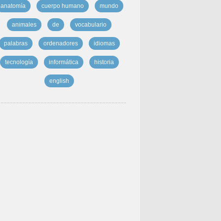
anatomía
cuerpo humano
mundo
animales
de
vocabulario
palabras
ordenadores
idiomas
tecnología
informática
historia
english