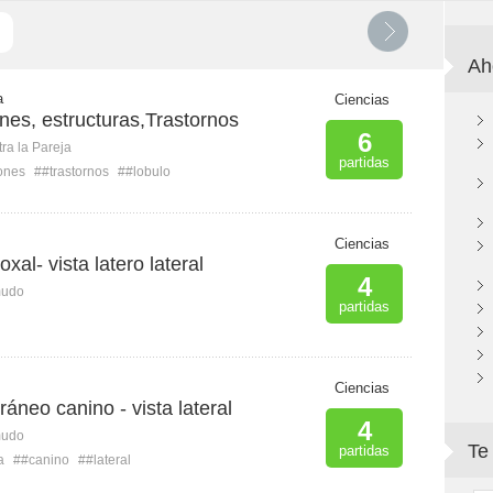
Ah
a
Ciencias
ones, estructuras,Trastornos
6
ra la Pareja
partidas
ones
##trastornos
##lobulo
Ciencias
oxal- vista latero lateral
4
mudo
partidas
Ciencias
ráneo canino - vista lateral
4
mudo
Te
partidas
a
##canino
##lateral