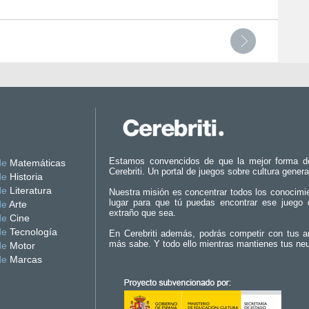
Estamos convencidos de que la mejor forma d
de
Matemáticas
Cerebriti. Un portal de juegos sobre cultura genera
de
Historia
de
Literatura
Nuestra misión es concentrar todos los conocimi
lugar para que tú puedas encontrar ese juego 
de
Arte
extraño que sea.
de
Cine
de
Tecnología
En Cerebriti además, podrás competir con tus a
más sabe. Y todo ello mientras mantienes tus ne
de
Motor
de
Marcas