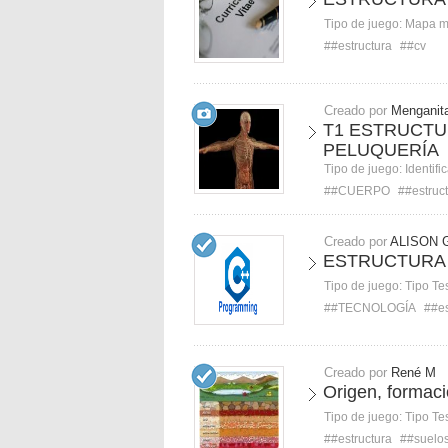
Tipo de juego:
Mapa 
##estructura
##cv
Creado por
Menganit
T1 ESTRUCT
PELUQUERÍA
Tipo de juego:
Identifi
##CUERPO
##estruc
Creado por
ALISON 
ESTRUCTURA 
Tipo de juego:
Tipo Te
##TECNOLOGÍA
##es
Creado por
René M
Origen, formaci
Tipo de juego:
Tipo Te
##estructura
##suelo