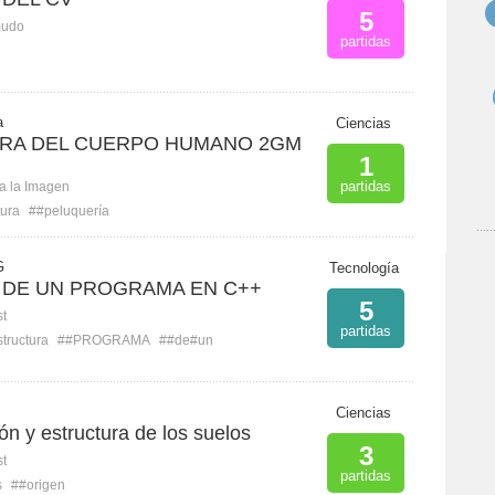
5
mudo
partidas
a
Ciencias
URA DEL CUERPO HUMANO 2GM
1
partidas
ca la Imagen
tura
##peluquería
G
Tecnología
DE UN PROGRAMA EN C++
5
st
partidas
tructura
##PROGRAMA
##de#un
Ciencias
ón y estructura de los suelos
3
st
partidas
s
##origen