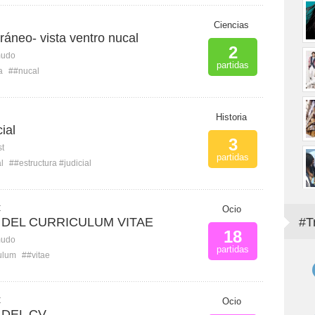
Ciencias
cráneo- vista ventro nucal
2
mudo
partidas
a
##nucal
Historia
ial
3
st
partidas
l
##estructura #judicial
C
Ocio
DEL CURRICULUM VITAE
#T
18
mudo
partidas
ulum
##vitae
C
Ocio
DEL CV