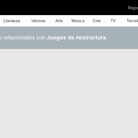
Regís
|
|
|
|
|
|
Literatura
Idiomas
Arte
Música
Cine
TV
Tecno
s relacionados con
Juegos de #estructura
.