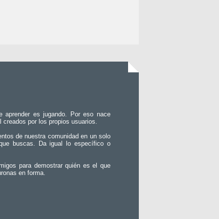
e aprender es jugando. Por eso nace
l creados por los propios usuarios.
entos de nuestra comunidad en un solo
que buscas. Da igual lo específico o
migos para demostrar quién es el que
uronas en forma.