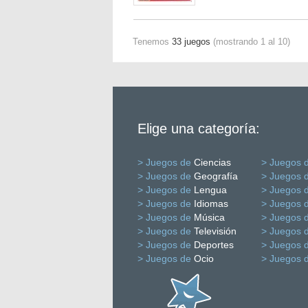
Tenemos
33 juegos
(mostrando 1 al 10)
Elige una categoría:
> Juegos de
Ciencias
> Juegos 
> Juegos de
Geografía
> Juegos 
> Juegos de
Lengua
> Juegos 
> Juegos de
Idiomas
> Juegos 
> Juegos de
Música
> Juegos 
> Juegos de
Televisión
> Juegos 
> Juegos de
Deportes
> Juegos 
> Juegos de
Ocio
> Juegos 