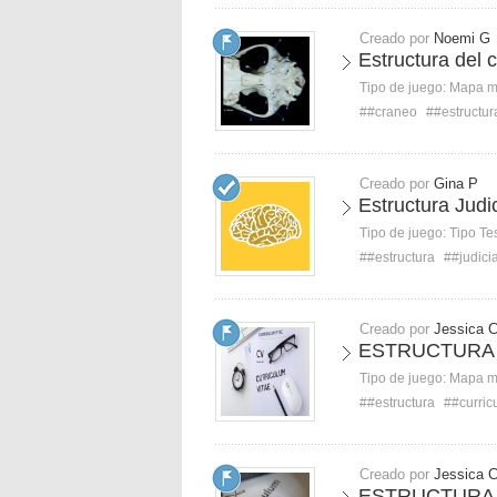
Creado por
Noemi G
Estructura del 
Tipo de juego:
Mapa 
##craneo
##estructur
Creado por
Gina P
Estructura Judic
Tipo de juego:
Tipo Te
##estructura
##judicia
Creado por
Jessica 
ESTRUCTURA 
Tipo de juego:
Mapa 
##estructura
##curric
Creado por
Jessica 
ESTRUCTURA 