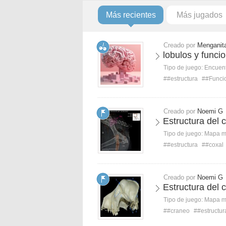
Más recientes
Más jugados
Creado por
Menganit
lobulos y funci
Tipo de juego:
Encuent
##estructura
##Funci
Creado por
Noemi G
Estructura del c
Tipo de juego:
Mapa 
##estructura
##coxal
Creado por
Noemi G
Estructura del c
Tipo de juego:
Mapa 
##craneo
##estructur