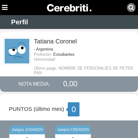
Perfil
Tatiana Coronel
- Argentina
Profesión:
Estudiantes
Universidad:
Último juego: NOMBRE DE PERSONAJES DE PETER
PAN
0,00
NOTA MEDIA:
0
PUNTOS (último mes)
Juegos JUGADOS
Juegos CREADOS