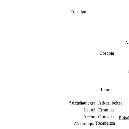
Eucalipto
A
Coscoja
T
Laurel
Artelatza
Acacia negra
Arkazi beltza
Laurel
Erramua
Acebo
Gorostia
Eukal
Txorbeltza
Alcornoque
Artelatza