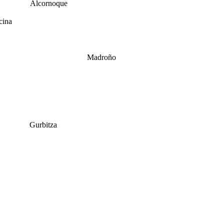
Alcornoque
cina
Madroño
Gurbitza