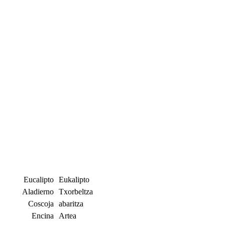
Eucalipto
Eukalipto
Aladierno
Txorbeltza
Coscoja
abaritza
Encina
Artea