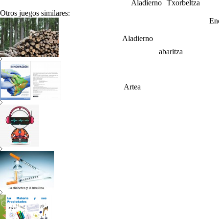
Aladierno
Txorbeltza
Otros juegos similares:
En
Aladierno
abaritza
Artea