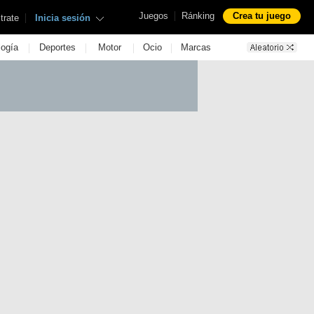
|
Juegos
Ránking
Crea tu juego
|
trate
Inicia sesión
|
|
|
|
logía
Deportes
Motor
Ocio
Marcas