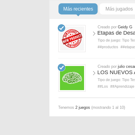
Más recientes
Más jugados
Creado por
Geidy G
Etapas de Desa
Tipo de juego:
Tipo Te
##productos
##etapa
Creado por
julio cesa
LOS NUEVOS 
Tipo de juego:
Tipo Te
##Los
##Aprendizaje
Tenemos
2 juegos
(mostrando 1 al 10)