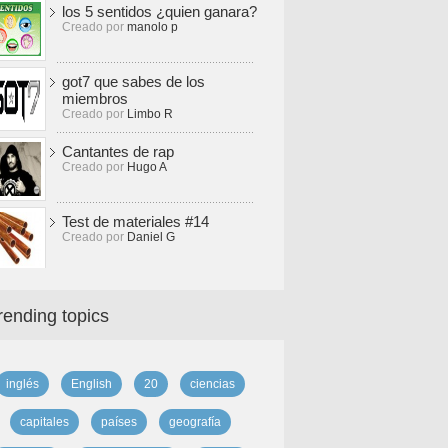
los 5 sentidos ¿quien ganara?
Creado por
manolo p
got7 que sabes de los
miembros
Creado por
Limbo R
Cantantes de rap
Creado por
Hugo A
Test de materiales #14
Creado por
Daniel G
rending topics
inglés
English
20
ciencias
capitales
países
geografía