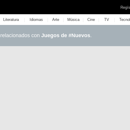
Regís
|
|
|
|
|
|
Literatura
Idiomas
Arte
Música
Cine
TV
Tecno
 relacionados con
Juegos de #Nuevos
.