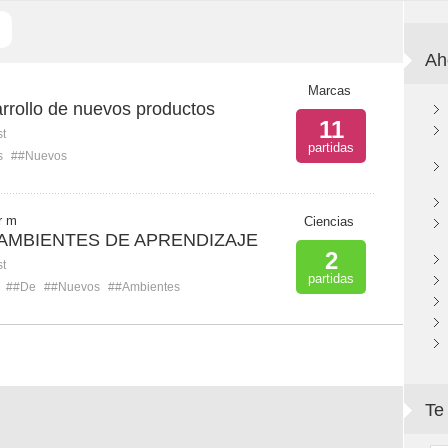
Ah
Marcas
rrollo de nuevos productos
11
st
partidas
s
##Nuevos
r m
Ciencias
AMBIENTES DE APRENDIZAJE
2
st
partidas
##De
##Nuevos
##Ambientes
Te