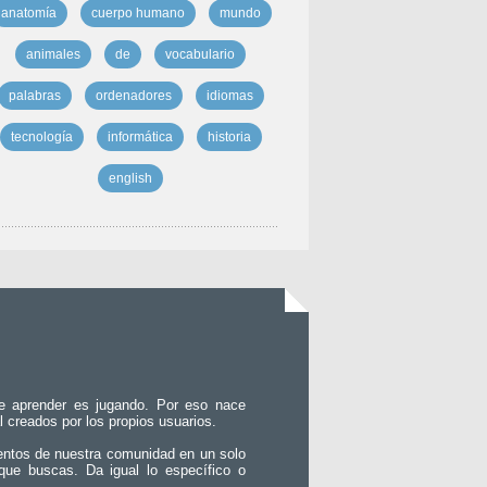
anatomía
cuerpo humano
mundo
animales
de
vocabulario
palabras
ordenadores
idiomas
tecnología
informática
historia
english
e aprender es jugando. Por eso nace
l creados por los propios usuarios.
entos de nuestra comunidad en un solo
que buscas. Da igual lo específico o