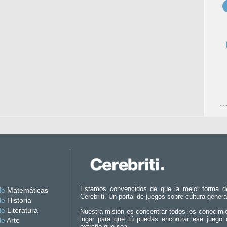
Estamos convencidos de que la mejor forma d
de
Matemáticas
Cerebriti. Un portal de juegos sobre cultura genera
de
Historia
de
Literatura
Nuestra misión es concentrar todos los conocimi
lugar para que tú puedas encontrar ese juego 
de
Arte
extraño que sea.