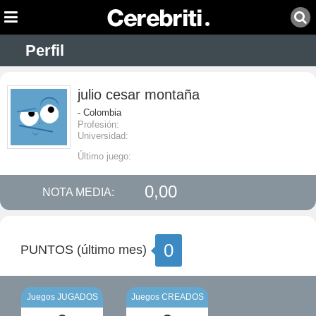
Perfil
julio cesar montaña
- Colombia
Profesión:
Universidad:
Último juego:
0,00
NOTA MEDIA:
0
PUNTOS (último mes)
Juegos JUGADOS
Juegos CREADOS