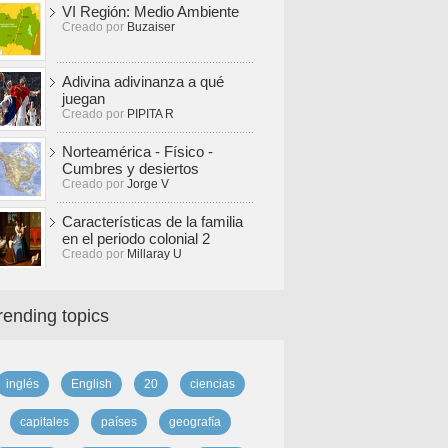
VI Región: Medio Ambiente
Creado por
Buzaiser
Adivina adivinanza a qué
juegan
Creado por
PIPITA R
Norteamérica - Físico -
Cumbres y desiertos
Creado por
Jorge V
Características de la familia
en el periodo colonial 2
Creado por
Millaray U
rending topics
inglés
English
20
ciencias
capitales
países
geografía