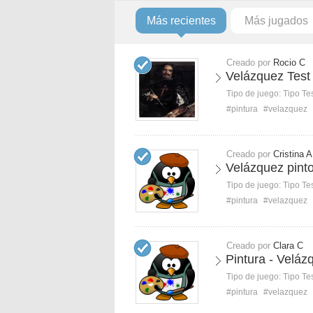
Más recientes
Más jugados
Creado por
Rocio C
Velázquez Test
Tipo de juego:
Tipo Te
#pintura
#velazquez
Creado por
Cristina A
Velázquez pinto
Tipo de juego:
Tipo Te
#pintura
#velazquez
Creado por
Clara C
Pintura - Veláz
Tipo de juego:
Tipo Te
#pintura
#velazquez