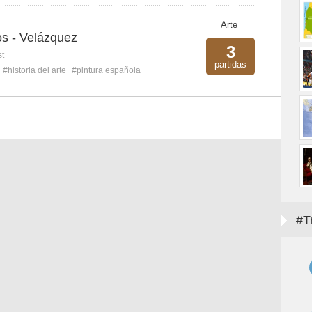
Arte
os - Velázquez
3
st
partidas
#historia del arte
#pintura española
#T