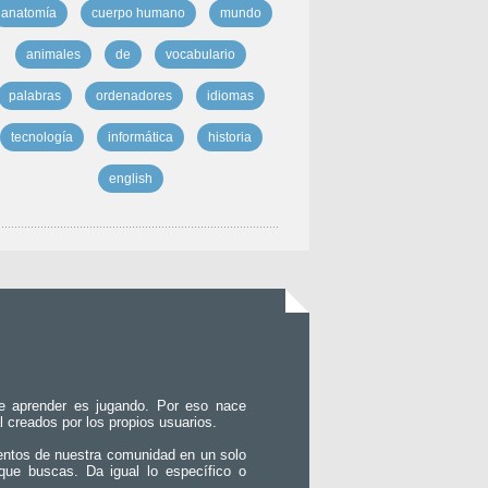
anatomía
cuerpo humano
mundo
animales
de
vocabulario
palabras
ordenadores
idiomas
tecnología
informática
historia
english
e aprender es jugando. Por eso nace
l creados por los propios usuarios.
entos de nuestra comunidad en un solo
que buscas. Da igual lo específico o