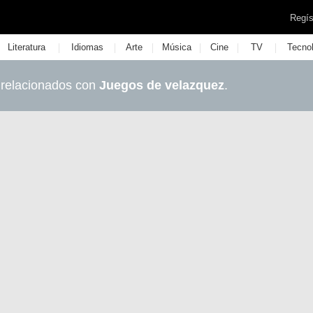
Regís
|
|
|
|
|
|
Literatura
Idiomas
Arte
Música
Cine
TV
Tecno
 relacionados con
Juegos de velazquez
.