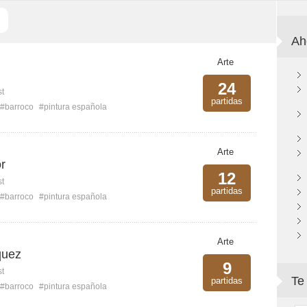
Ah
Arte
24
st
partidas
#barroco
#pintura española
Arte
r
12
st
partidas
#barroco
#pintura española
Arte
quez
9
st
Te
partidas
#barroco
#pintura española