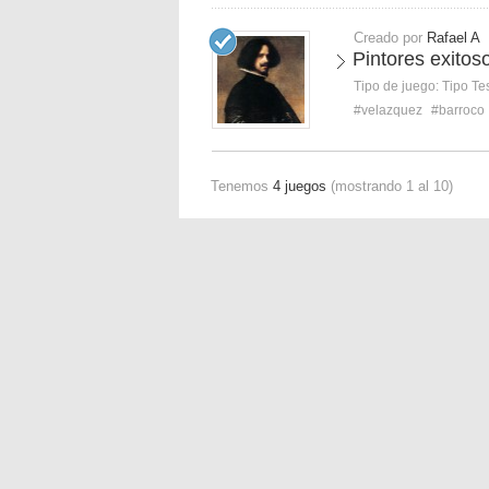
Creado por
Rafael A
Pintores exitos
Tipo de juego:
Tipo Te
#velazquez
#barroco
Tenemos
4 juegos
(mostrando 1 al 10)