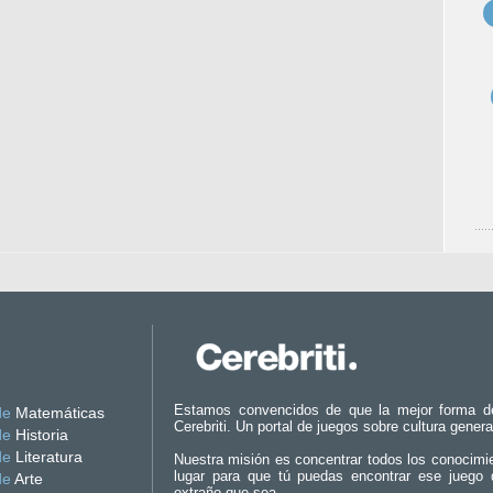
Estamos convencidos de que la mejor forma d
de
Matemáticas
Cerebriti. Un portal de juegos sobre cultura genera
de
Historia
de
Literatura
Nuestra misión es concentrar todos los conocimi
lugar para que tú puedas encontrar ese juego 
de
Arte
extraño que sea.