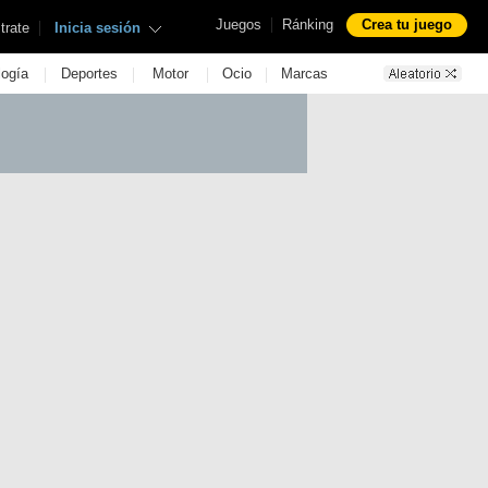
|
Juegos
Ránking
Crea tu juego
|
trate
Inicia sesión
|
|
|
|
logía
Deportes
Motor
Ocio
Marcas